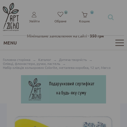
0
0
Увійти
Обране
Кошик
Мінімальне замовлення на сайті -
350 грн
MENU
Головна сторінка
→
Каталог
→
Дитяча творчість
→
Олівці, фломастери, ручки, пастель
→
Набір олівців кольорових Colorite, металева коробка, 12 шт, Marco