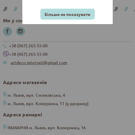
Більше не показувати
Ми у соцмережах
+38 (067) 265-55-00
+38 (067) 265-55-00
artdeco.internet@gmail.com
Адреси магазинів
м. Львів, вул. Снопківська, 4
м. Львів, вул. Коперника, 11 (у дворику)
Адреса рамарні
РАМАРНЯ м. Львів, вул. Коперника, 16