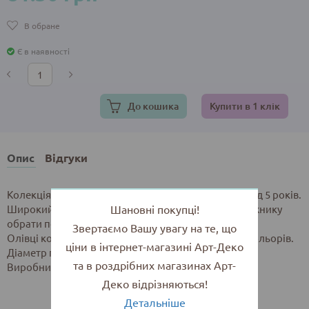
В обране
Є в наявності
До кошика
Купити в 1 клік
Опис
Відгуки
Колекція Colorite створена для дитячої творчості від 5 років.
Шановні покупці!
Широкий асортимент серії дозволить юному художнику
обрати потрібний набір олівців.
Звертаємо Вашу увагу на те, що
Олівці кольорові в металевій коробці. Набір з 12 кольорів.
ціни в інтернет-магазині Арт-Деко
Діаметр грифеля 2,9 мм.
та в роздрібних магазинах Арт-
Виробник: Marco, Китай
Деко відрізняються!
Детальніше