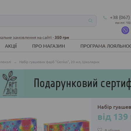
+38 (067)
пн-пт: 10
альне замовлення на сайті -
350 грн
АКЦІЇ
ПРО МАГАЗИН
ПРОГРАМА ЛОЯЛЬНОС
 пензлі
→
Набір гуашевих фарб "Genius", 20 мл, Школярик
Набір гуашев
від 139
В обране