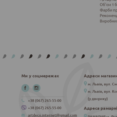
Об'єм 1 б
Фарби пре
Рекомендо
Виробник
Ми у соцмережах
Адреси магази
м. Львів, вул. Сн
м. Львів, вул. К
(у дворику)
+38 (067) 265-55-00
Адреса рамарн
+38 (067) 265-55-00
artdeco.internet@gmail.com
РАМАРНЯ м. Льві