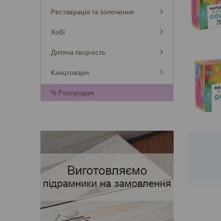
Реставрація та золочення
Хобі
Дитяча творчість
Канцтовари
Деталі
% Розпродаж