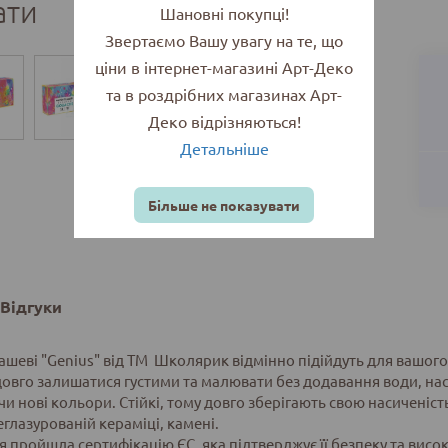
ати
Шановні покупці!
Звертаємо Вашу увагу на те, що
ціни в інтернет-магазині Арт-Деко
та в роздрібних магазинах Арт-
Деко відрізняються!
Детальніше
Більше не показувати
Відгуки
ашеві "Genius" від ТМ Школярик відмінно підійдуть для вашог
овго залишатися густими та малювати без додавання води, нас
и нові кольори. Стійкі, тому довго зберігають свою насиченіст
еглазурованій кераміці, камені.
 пройшла сертифікацію ЄС, яка підтверджує її безпеку та висок