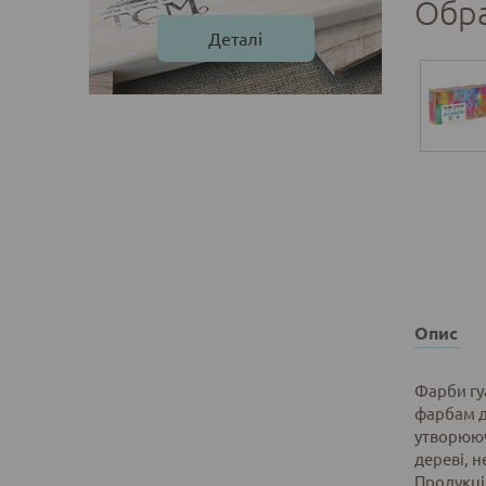
Обр
Деталі
Опис
Фарби гу
фарбам д
утворююч
дереві, н
Продукція