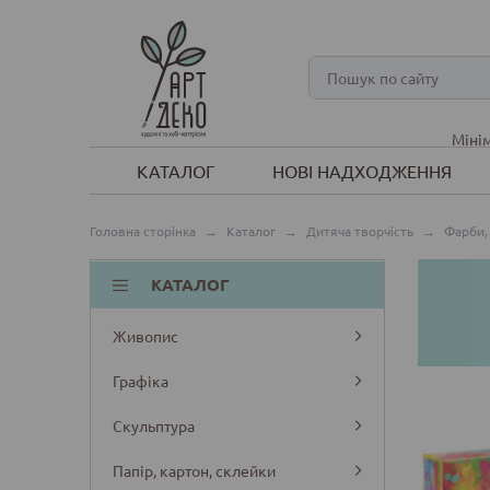
Мінім
КАТАЛОГ
НОВІ НАДХОДЖЕННЯ
Головна сторінка
→
Каталог
→
Дитяча творчість
→
Фарби,
КАТАЛОГ
Живопис
Графіка
Скульптура
Папір, картон, склейки