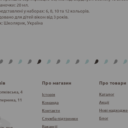
аночки: 20 мл.
дставлені у наборах: 6, 8, 10 та 12 кольорів.
вано для дітей віком від 3 років.
: Школярик, Україна
нів
Про магазин
Про товари
опківська, 4
Каталог
Історія
оперника, 11
Акції
Команда
Нові надходже
Контакти
і
Блог
Служба підтримки
Вакансії
в, вул.