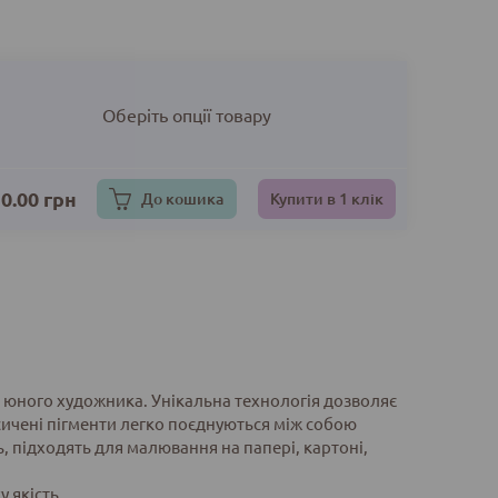
Оберіть опції товару
0.00
грн
До кошика
Купити в 1 клік
о юного художника. Унікальна технологія дозволяє
ичені пігменти легко поєднуються між собою
ь, підходять для малювання на папері, картоні,
у якість