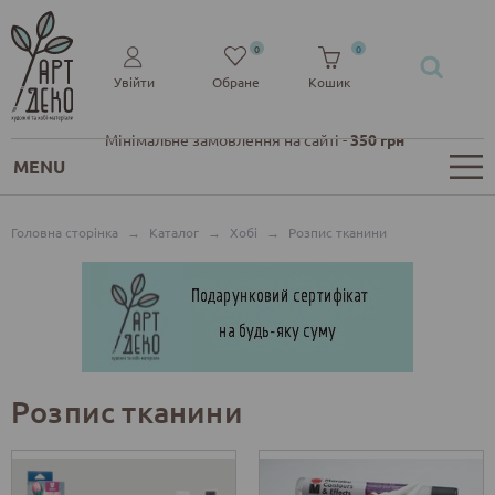
0
0
Увійти
Обране
Кошик
Мінімальне замовлення на сайті -
350 грн
MENU
Головна сторінка
→
Каталог
→
Хобі
→
Розпис тканини
Розпис тканини