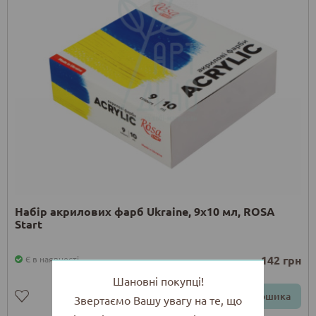
Набір акрилових фарб Ukraine, 9x10 мл, ROSA
Start
142 грн
Є в наявності
Шановні покупці!
До кошика
Звертаємо Вашу увагу на те, що