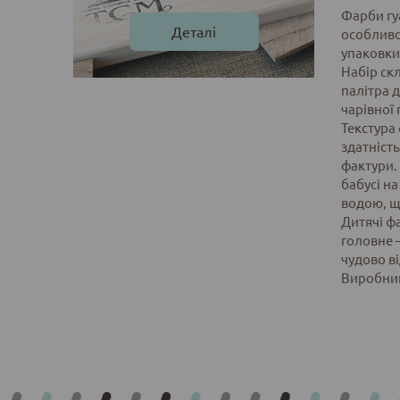
Фарби гу
Деталі
особливо
упаковки 
Набір ск
палітра 
чарівної
Текстура
здатніст
фактури.
бабусі на
водою, щ
Дитячі ф
головне 
чудово в
Виробник