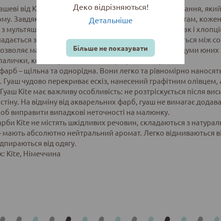
Деко відрізняються!
ашеві від Kite – це приголомшливий набір для малювання, як
му. Завдяки високоякісним концентрованим пігментам, кожен 
Детальніше
з мультяшними дизайнами порадують як дівчаток, так і хлопців,
ладається з 6 насичених кольорів, які добре поєднуються між с
Більше не показувати
дозволяє максимально точно зобразити всі творчі задуми юних
 палички, коли перед очима така феєрія кольорів.
 фарб – щільна та однорідна. Вони легко та рівномірно нанося
ь. Гуаш чудово перекриває ескіз, нанесений графітним олівцем, 
 Гуаш Kite має важливу особливість: не розтріскується після в
 стіну. На відміну від акварельних фарб, гуаш не вимагає додав
об виправити випадкові неточності на малюнку.
арби Kite не містять шкідливих речовин, складаються з натурал
– мають абсолютно нейтральний аромат. Легко відмиваються в
ідпираються від одягу.
: Kite, Німеччина