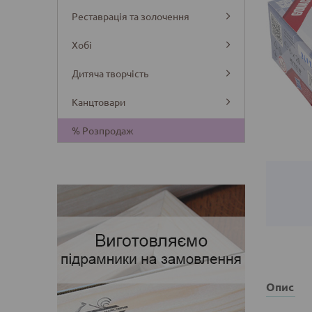
Реставрація та золочення
Хобі
Дитяча творчість
Канцтовари
Деталі
% Розпродаж
Опис