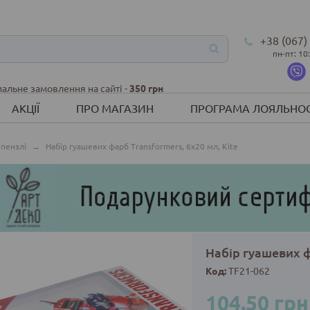
+38 (067)
пн-пт: 10
альне замовлення на сайті -
350 грн
АКЦІЇ
ПРО МАГАЗИН
ПРОГРАМА ЛОЯЛЬНОС
 пензлі
→
Набір гуашевих фарб Transformers, 6х20 мл, Kite
Набір гуашевих ф
Код:
TF21-062
104.50 грн