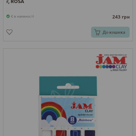
г, ROSA
243 грн
Є в наявності
До кошика