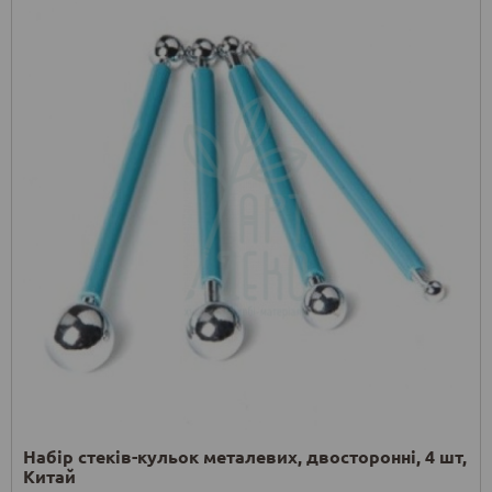
Набір стеків-кульок металевих, двосторонні, 4 шт,
Китай