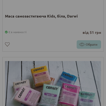
Маса самозастигаюча Kids, біла, Darwi
від 51 грн
Є в наявності
Обрати