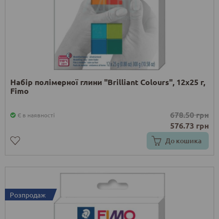
Набір полімерної глини "Brilliant Colours", 12х25 г,
Fimo
678.50 грн
Є в наявності
576.73 грн
До кошика
Розпродаж