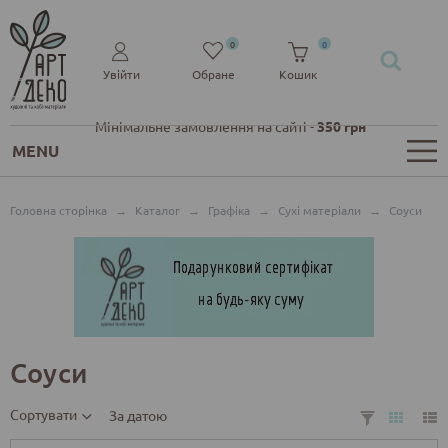
0
0
Увійти
Обране
Кошик
Мінімальне замовлення на сайті -
350 грн
MENU
Головна сторінка
→
Каталог
→
Графіка
→
Сухі матеріали
→
Соуси
Соуси
Сортувати
За датою