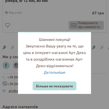
умбра, Ø 12 мм, 80 мм
67 грн
Відсутній
Повідомити
про наявність
Шановні покупці!
Звертаємо Вашу увагу на те, що
ціни в інтернет-магазині Арт-Деко
Ми у соцмережах
та в роздрібних магазинах Арт-
Деко відрізняються!
Детальніше
+38 (067) 265-55-00
+38 (067) 265-55-00
Більше не показувати
artdeco.internet@gmail.com
Адреси магазинів