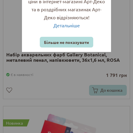
ціни в інтернет-магазині Арт-Деко
та в роздрібних магазинах Арт-
Деко відрізняються!
Детальніше
Більше не показувати
Набір акварельних фарб Gallery Botanical,
металевий пенал, напівкювети, 36х1,6 мл, ROSA
1 791 грн
Є в наявності
До кошика
Новинка