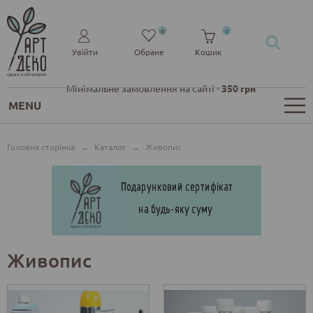
0
0
Увійти
Обране
Кошик
Мінімальне замовлення на сайті -
350 грн
MENU
Головна сторінка
→
Каталог
→
Живопис
Живопис