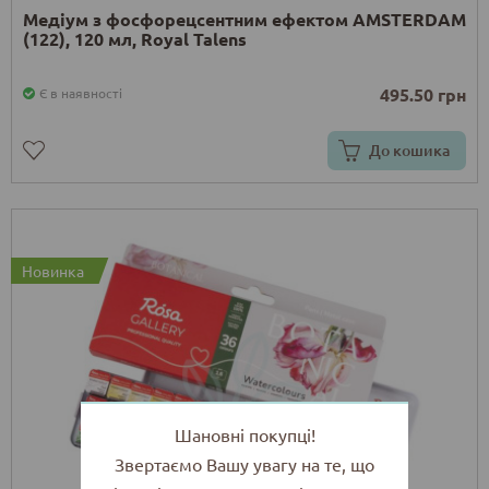
Медіум з фосфорецсентним ефектом AMSTERDAM
(122), 120 мл, Royal Talens
495.50 грн
Є в наявності
До кошика
Новинка
Шановні покупці!
Звертаємо Вашу увагу на те, що