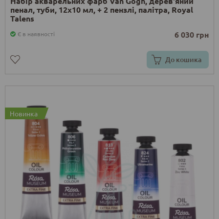
Набір акварельних фарб Van Gogh, дерев'яний
пенал, туби, 12х10 мл, + 2 пензлі, палітра, Royal
Talens
6 030 грн
Є в наявності
До кошика
Новинка