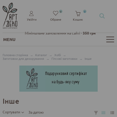
0
0
Увійти
Обране
Кошик
Мінімальне замовлення на сайті -
350 грн
MENU
Головна сторінка
→
Каталог
→
Хобі
→
Заготовки для декорування
→
Гіпсові заготовки
→
Інше
Інше
Сортувати
За датою