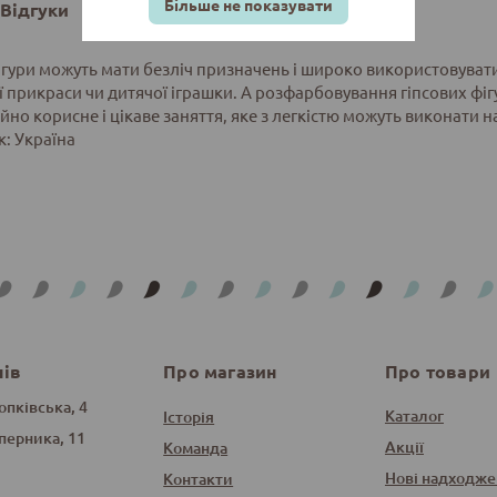
Більше не показувати
Відгуки
фігури можуть мати безліч призначень і широко використовуватис
ї прикраси чи дитячої іграшки. А розфарбовування гіпсових ф
но корисне і цікаве заняття, яке з легкістю можуть виконати на
: Україна
нів
Про магазин
Про товари
опківська, 4
Каталог
Історія
оперника, 11
Акції
Команда
Нові надходже
Контакти