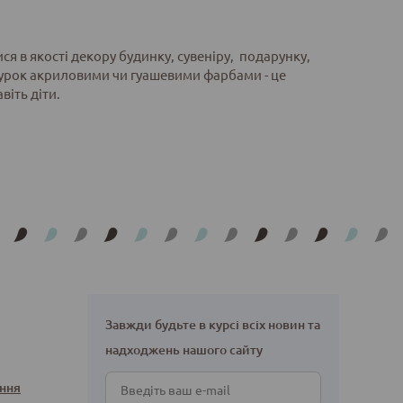
я в якості декору будинку, сувеніру, подарунку,
ігурок акриловими чи гуашевими фарбами - це
віть діти.
Завжди будьте в курсі всіх новин та
надходжень нашого сайту
ння