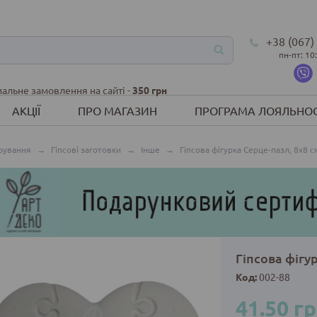
+38 (067)
пн-пт: 10
альне замовлення на сайті -
350 грн
АКЦІЇ
ПРО МАГАЗИН
ПРОГРАМА ЛОЯЛЬНОС
рування
→
Гіпсові заготовки
→
Інше
→
Гіпсова фігурка Серце-пазл, 8х8 с
Гіпсова фігу
Код:
002-88
41.50 г