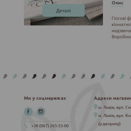
Опис
Деталі
Гіпсові 
кімнатно
надзвичай
Виробник
Ми у соцмережах
Адреси магази
м. Львів, вул. Сн
м. Львів, вул. К
(у дворику)
+38 (067) 265-55-00