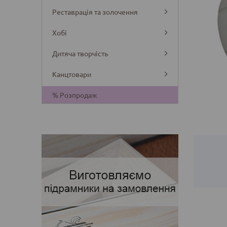
Реставрація та золочення
Хобі
Дитяча творчість
Канцтовари
Деталі
% Розпродаж