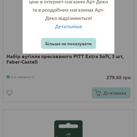
ціни в інтернет-магазині Арт-Деко
та в роздрібних магазинах Арт-
Деко відрізняються!
Детальніше
Більше не показувати
Набір вугілля пресованого PITT Extra Soft, 3 шт,
Faber-Castell
279.50 грн
Є в наявності
До кошика