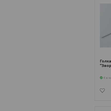
Голка
"Звор
Є в н