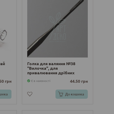
тай
Голка для валяння №38
"Вилочка", для
привалювання дрібних
деталей
50 грн
44.50 грн
Є в наявності
шика
До кошика