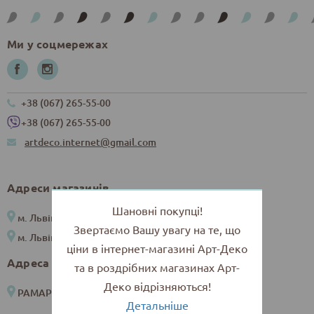
Ми у соцмережах
+38 (067) 265-55-00
+38 (067) 265-55-00
artdeco.internet@gmail.com
Адреси магазинів
Шановні покупці!
м. Львів, вул. Снопківська, 4
Звертаємо Вашу увагу на те, що
м. Львів, вул. Коперника, 11 (у дворику)
ціни в інтернет-магазині Арт-Деко
Адреса рамарні
та в роздрібних магазинах Арт-
Деко відрізняються!
РАМАРНЯ м. Львів, вул. Коперника, 16
Детальніше