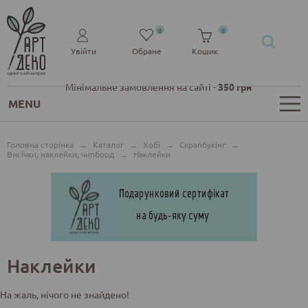
0
0
Увійти
Обране
Кошик
Мінімальне замовлення на сайті -
350 грн
MENU
Головна сторінка
→
Каталог
→
Хобі
→
Скрапбукінг
→
Висічки, наклейки, чипборд
→
Наклейки
Наклейки
На жаль, нічого не знайдено!