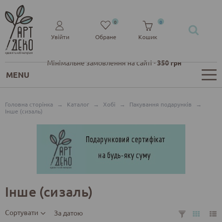
0
0
Увійти
Обране
Кошик
Мінімальне замовлення на сайті -
350 грн
MENU
Головна сторінка
→
Каталог
→
Хобі
→
Пакування подарунків
→
Інше (сизаль)
Інше (сизаль)
Сортувати
За датою