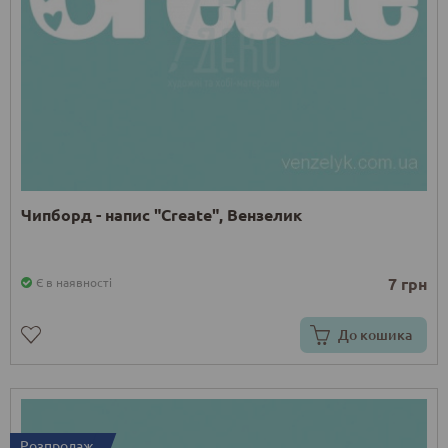
Чипборд - напис "Create", Вензелик
7 грн
Є в наявності
До кошика
Розпродаж