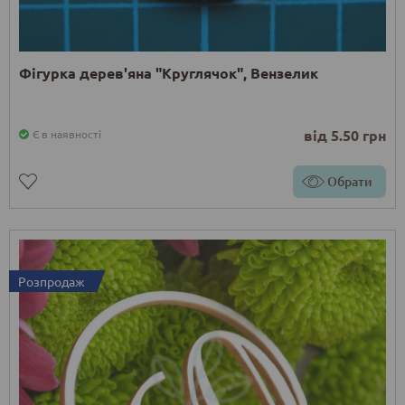
Фігурка дерев'яна "Круглячок", Вензелик
від 5.50 грн
Є в наявності
Обрати
Розпродаж