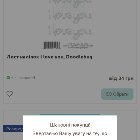
Лист наліпок I love you, Doodlebug
від 34 грн
Є в наявності
Обрати
Шановні покупці!
Розпродаж
Звертаємо Вашу увагу на те, що