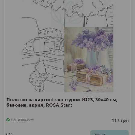
Полотно на картоні з контуром №23, 30х40 см,
бавовна, акрил, ROSA Start
117 грн
Є в наявності