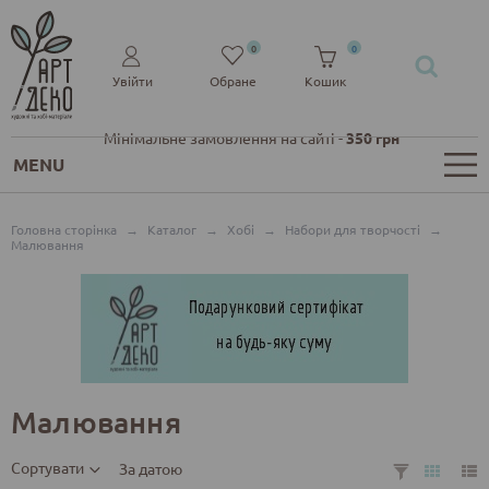
0
0
Увійти
Обране
Кошик
Мінімальне замовлення на сайті -
350 грн
MENU
Головна сторінка
→
Каталог
→
Хобі
→
Набори для творчості
→
Малювання
Малювання
Сортувати
За датою