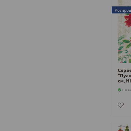
Розпро
Серв
"Пуан
см, Н
Є в н