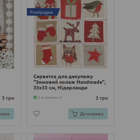
Розпродаж
Серветка для декупажу
"Зимовий колаж Handmade",
33х33 см, Нідерланди
3 грн
3 грн
Є в наявності
шика
До кошика