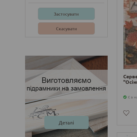
Деталі
Серв
"Осін
Є в н
Деталі