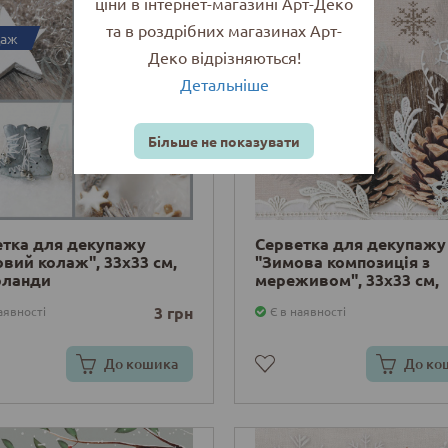
ціни в інтернет-магазині Арт-Деко
та в роздрібних магазинах Арт-
даж
Розпродаж
Деко відрізняються!
Детальніше
Більше не показувати
етка для декупажу
Серветка для декупажу
вий колаж", 33х33 см,
"Зимова композиція з
рланди
мереживом", 33х33 см,
Нідерланди
3 грн
аявності
Є в наявності
До кошика
До ко