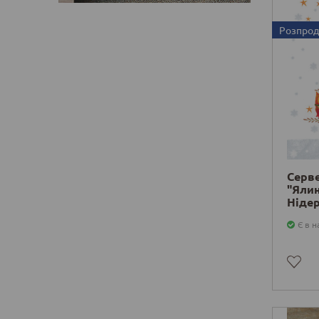
Розпро
Серв
"Ялин
Ніде
Є в н