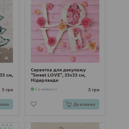
Серветка для декупажу
33 см,
"Sweet LOVE", 33х33 см,
Нідерланди
3 грн
3 грн
Є в наявності
шика
До кошика