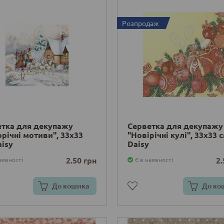
Розпродаж
етка для декупажу
Серветка для декупажу
річні мотиви", 33х33
"Новірічні кулі", 33х33 с
aisy
Daisy
2.50 грн
2.
аявності
Є в наявності
До кошика
До ко