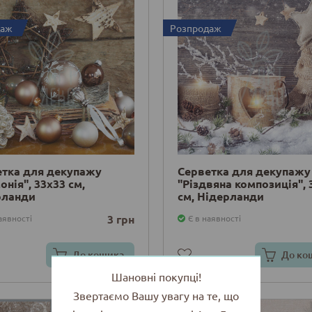
даж
Розпродаж
етка для декупажу
Серветка для декупажу
онія", 33х33 см,
"Різдвяна композиція", 
рланди
см, Нідерланди
3 грн
аявності
Є в наявності
До кошика
До ко
Шановні покупці!
Звертаємо Вашу увагу на те, що