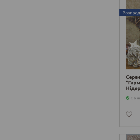
Розпро
Серв
"Гарм
Ніде
Є в н