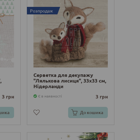
Розпродаж
Серветка для декупажу
,
"Лялькова лисиця", 33х33 см,
Нідерланди
3 грн
3 грн
Є в наявності
шика
До кошика