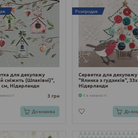
даж
Розпродаж
етка для декупажу
Серветка для декупажу
й сніжить (Шпаківні)",
"Ялинка з гудзиків", 33х
 см, Нідерланди
Нідерланди
3 грн
аявності
Є в наявності
До кошика
До ко