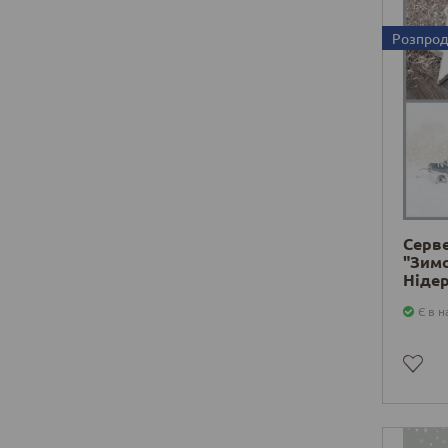
Розпро
Серв
"Зимо
Ніде
Є в н