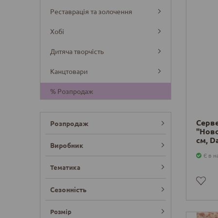
Реставрація та золочення
Хобі
Дитяча творчість
Канцтовари
% Розпродаж
Серв
Розпродаж
"Ново
см, D
Виробник
Є в н
Тематика
Сезонність
Розмір