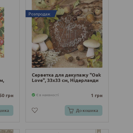
Розпродаж
Серветка для декупажу "Oak
м,
Love", 33х33 см, Нідерланди
50 грн
1 грн
Є в наявності
шика
До кошика