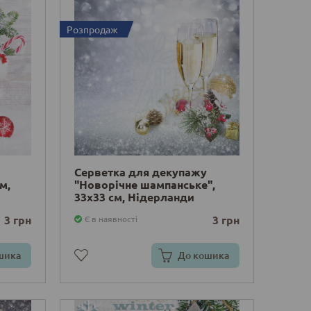
Розпродаж
Серветка для декупажу
м,
"Новорічне шампанське",
33х33 см, Нідерланди
3 грн
3 грн
Є в наявності
шика
До кошика