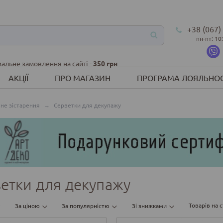
+38 (067)
пн-пт: 10
альне замовлення на сайті -
350 грн
АКЦІЇ
ПРО МАГАЗИН
ПРОГРАМА ЛОЯЛЬНОС
не зістарення
→
Серветки для декупажу
етки для декупажу
Товарів на с
За ціною
За популярністю
Зі знижками