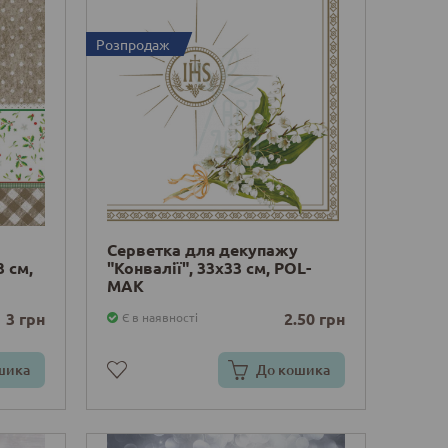
Розпродаж
Серветка для декупажу
3 см,
"Конвалії", 33х33 см, POL-
MAK
3 грн
2.50 грн
Є в наявності
шика
До кошика