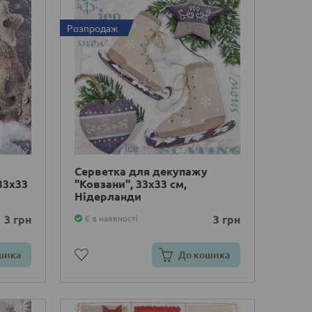
Розпродаж
Серветка для декупажу
33х33
"Ковзани", 33х33 см,
Нідерланди
3 грн
3 грн
Є в наявності
шика
До кошика