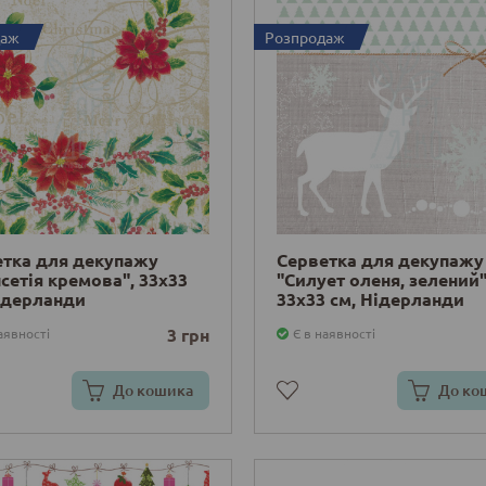
даж
Розпродаж
етка для декупажу
Серветка для декупажу
сетія кремова", 33х33
"Силует оленя, зелений"
ідерланди
33х33 см, Нідерланди
3 грн
аявності
Є в наявності
До кошика
До ко