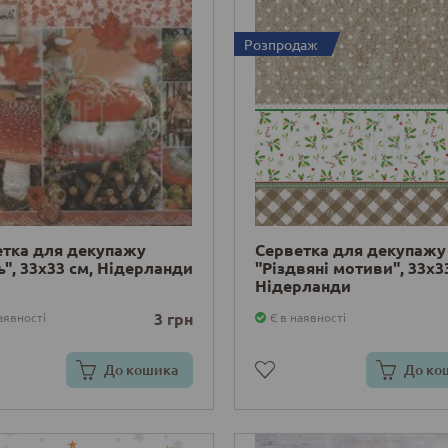
Розпродаж
етка для декупажу
Серветка для декупажу
ь", 33х33 см, Нідерланди
"Різдвяні мотиви", 33х3
Нідерланди
3 грн
аявності
Є в наявності
До кошика
До ко