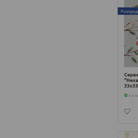
Розпро
Серв
"Неха
33х33
Є в н