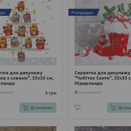
даж
Розпродаж
етка для декупажу
Серветка для декупажу
ка з совами", 33х33 см,
"Чобіток Санти", 33х33 с
рланди
Нідерланди
3 грн
аявності
Є в наявності
До кошика
До ко