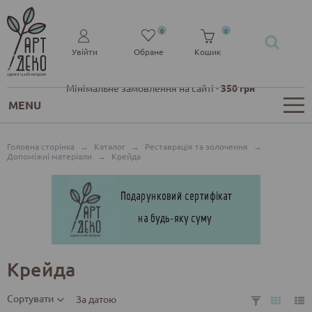
0
0
Увійти
Обране
Кошик
Мінімальне замовлення на сайті -
350 грн
MENU
Головна сторінка
→
Каталог
→
Реставрація та золочення
→
Допоміжні матеріали
→
Крейда
Крейда
Сортувати
За датою