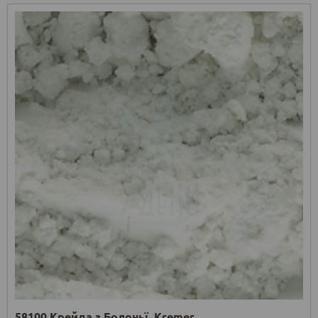
58100 Крейда з Болоньї, Kremer