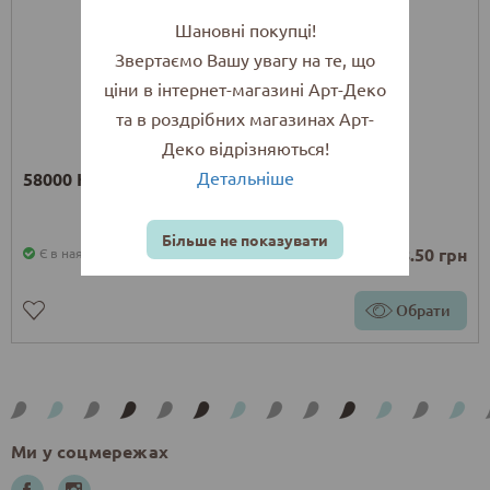
Шановні покупці!
Звертаємо Вашу увагу на те, що
ціни в інтернет-магазині Арт-Деко
та в роздрібних магазинах Арт-
Деко відрізняються!
Детальніше
58000 Крейда з Шампані, Kremer
Більше не показувати
від 178.50 грн
Є в наявності
Обрати
Ми у соцмережах