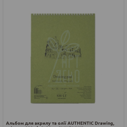
Альбом для акрилу та олії AUTHENTIC Drawing,