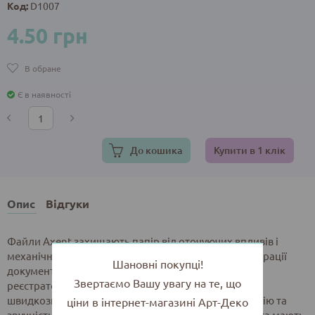
Код:
D1007
4.50 грн
В обране
Є в наявності
До кошика
Купити в 1 клік
Опис
Відгуки
Файли Axent захищають папір від оточуючих впливів і
механічних пошкоджень. Завдяки наявності перфорації
Шановні покупці!
документи в файлах можуть зберігатися в папках-
Звертаємо Вашу увагу на те, що
реєстраторах, в папках на кільцях, в папках-
швидкозшивачах та ін. Це забезпечує систематизацію та
ціни в інтернет-магазині Арт-Деко
зручність у роботі з документами. Файли Axent Delta мають