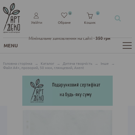
0
0
Увійти
Обране
Кошик
Мінімальне замовлення на сайті -
350 грн
MENU
Головна сторінка
→
Каталог
→
Дитяча творчість
→
Інше
→
Файл А4+, прозорий, 50 мкм, глянцевий, Axent