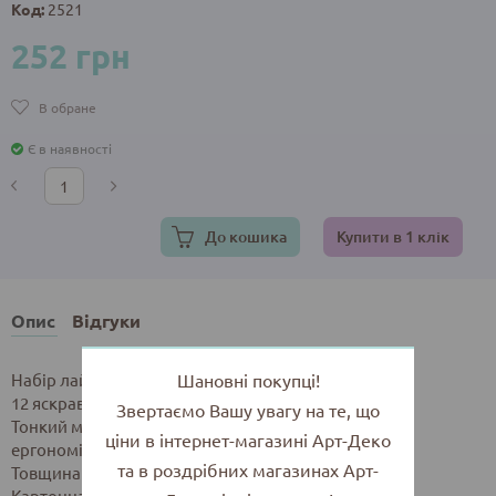
Код:
2521
252 грн
В обране
Є в наявності
До кошика
Купити в 1 клік
Опис
Відгуки
Набір лайнерів для креслення та малювання.
Шановні покупці!
12 яскравих кольорів.
Звертаємо Вашу увагу на те, що
Тонкий металевий стержень, пластиковий корпус,
ціни в інтернет-магазині Арт-Деко
ергономічна форма.
та в роздрібних магазинах Арт-
Товщина лінії: 0,3 мм.
Картонна упаковка з європідвісом.