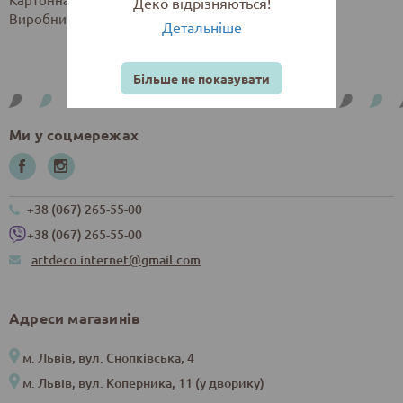
Деко відрізняються!
Виробник: Centropen, Чехія.
Детальніше
Більше не показувати
Ми у соцмережах
+38 (067) 265-55-00
+38 (067) 265-55-00
artdeco.internet@gmail.com
Адреси магазинів
м. Львів, вул. Снопківська, 4
м. Львів, вул. Коперника, 11 (у дворику)