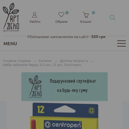
0
0
Увійти
Обране
Кошик
Мінімальне замовлення на сайті -
350 грн
MENU
Головна сторінка
→
Каталог
→
Дитяча творчість
→
Набір лайнерів Happy, 0,3 мм, 12 шт., Centropen