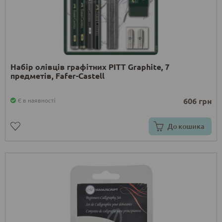
Набір олівців графітних PITT Graphite, 7
предметів, Fafer-Castell
606 грн
Є в наявності
До кошика