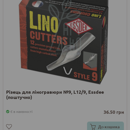
Різець для ліногравюри №9, L12/9, Essdee
(поштучно)
36.50 грн
Є в наявності
До кошика