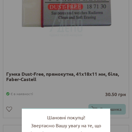
Гумка Dust-Free, прямокутна, 41х18х11 мм, біла,
Faber-Castell
30.50 грн
Є в наявності
До кошика
Шановні покупці!
Звертаємо Вашу увагу на те, що