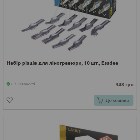
Набір різців для ліногравюри, 10 шт., Essdee
348 грн
Є в наявності
До кошика