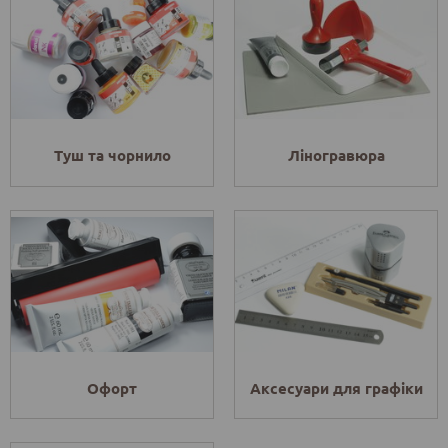
Туш та чорнило
Ліногравюра
Офорт
Аксесуари для графіки