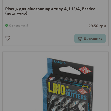
Різець для ліногравюри типу A, L12/A, Essdee
(поштучно)
29.50 грн
Є в наявності
До кошика