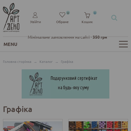
0
0
Увійти
Обране
Кошик
Мінімальне замовлення на сайті -
350 грн
MENU
Головна сторінка
→
Каталог
→
Графіка
Графіка