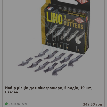
Набір різців для ліногравюри, 5 видів, 10 шт.,
Essdee
347.50 грн
Є в наявності