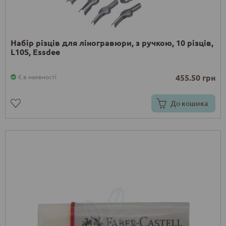
Набір різців для ліногравюри, з ручкою, 10 різців,
L10S, Essdee
455.50 грн
Є в наявності
До кошика