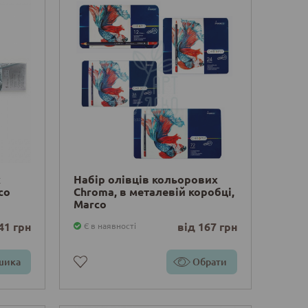
х
Набір олівців кольорових
co
Chroma, в металевій коробці,
Marco
41 грн
від 167 грн
Є в наявності
шика
Обрати