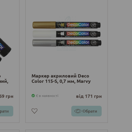
o
Маркер акриловий Deco
ний,
Color 115-S, 0,7 мм, Marvy
69 грн
від 171 грн
Є в наявності
рати
Обрати