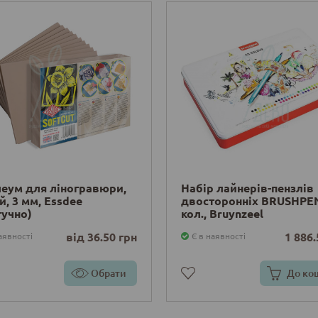
еум для ліногравюри,
Набір лайнерів-пензлів
й, 3 мм, Essdee
двосторонніх BRUSHPEN
учно)
кол., Bruynzeel
від 36.50 грн
1 886.
аявності
Є в наявності
Обрати
До ко