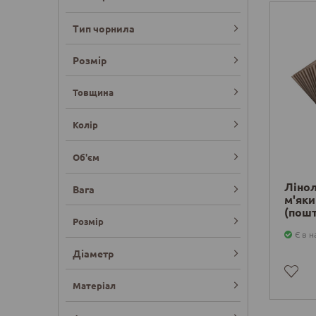
Тип чорнила
Розмір
Товщина
Колір
Об'єм
Лінол
Вага
м'яки
(пошт
Розмір
Є в н
Діаметр
Матеріал