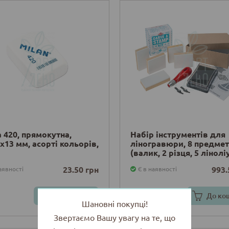
 420, прямокутна,
Набір інструментів для
x13 мм, асорті кольорів,
ліногравюри, 8 предмет
(валик, 2 різця, 5 лінолі
Essdee
23.50 грн
993.
аявності
Є в наявності
До кошика
До ко
Шановні покупці!
Звертаємо Вашу увагу на те, що