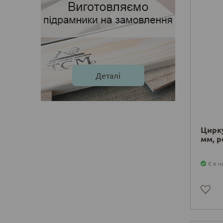
Деталі
Цирку
мм, р
Є в н