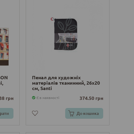
ISON
Пенал для художніх
і,
матеріалів тканинний, 26x20
cм, Santi
38 грн
374.50 грн
Є в наявності
рати
До кошика