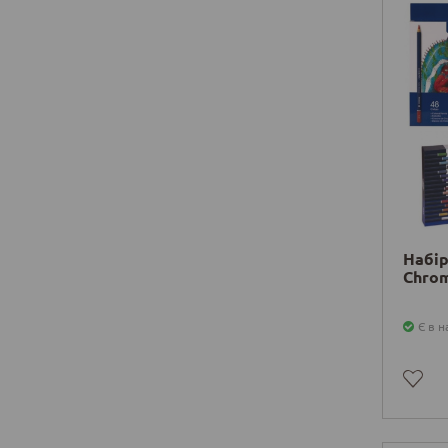
Набір
Chrom
Є в н