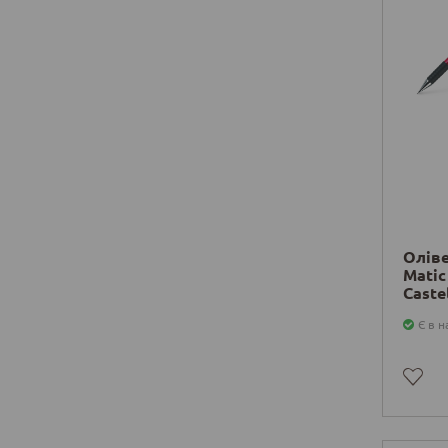
Оліве
Matic
Caste
Є в н