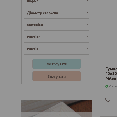
Форма
Діаметр стержня
Матеріал
Розміри
Розмір
Гумка
40x30
Деталі
Milan
Є в н