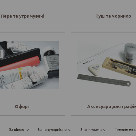
Пера та утримувачі
Туш та чорнило
Офорт
Аксесуари для графі
Товарів на с
За ціною
За популярністю
Зі знижками