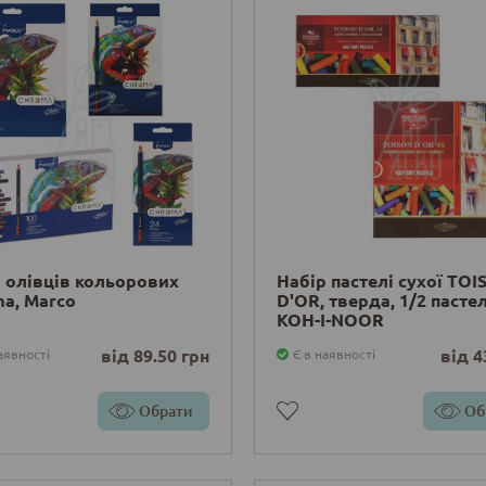
 олівців кольорових
Набір пастелі сухої TO
a, Marco
D'OR, тверда, 1/2 пастел
KOH-I-NOOR
від 89.50 грн
від 4
аявності
Є в наявності
Обрати
Об