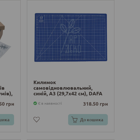
Килимок
ів
самовідновлювальний,
умів),
синій, А3 (29,7х42 см), DAFA
50 грн
318.50 грн
Є в наявності
шика
До кошика