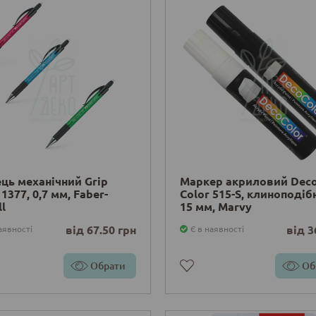
ць механічний Grip
Маркер акриловий Dec
 1377, 0,7 мм, Faber-
Color 515-S, клиноподіб
ll
15 мм, Marvy
від 67.50 грн
від 3
аявності
Є в наявності
Обрати
Об