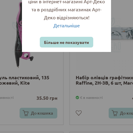
ціни в інтернет-магазині Арт-Деко
та в роздрібних магазинах Арт-
Деко відрізняються!
Детальніше
Більше не показувати
ль пластиковий, 135
Набір олівців графітни
ожевий, Kite
Raffine, 2Н-3В, 6 шт, Mar
35.50 грн
аявності
Є в наявності
До кошика
До ко