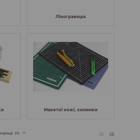
Ліногравюра
ки
Макетні ножі, килимки
торінці:
24