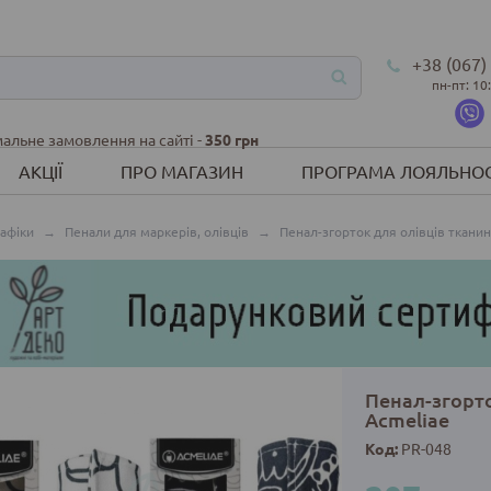
+38 (067)
пн-пт: 10
альне замовлення на сайті -
350 грн
АКЦІЇ
ПРО МАГАЗИН
ПРОГРАМА ЛОЯЛЬНОС
рафіки
→
Пенали для маркерів, олівців
→
Пенал-згорток для олівців тканин
Пенал-згорто
Acmeliae
Код:
PR-048