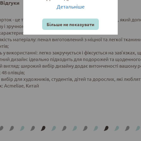
Відгуки
Детальніше
орток - це текстильний пенал для олівців на зав'язках, який д
Більше не показувати
у і зручному форматі.
характеристики:
якість матеріалу: пенал виготовлений з міцної та легкої тканин
тів;
ть у використанні: легко закручується і фіксується на зав'язка
тний дизайн: ідеально підходить для подорожей та щоденного 
ий вигляд: широкий вибір дизайну додає витонченості вашому р
 48 олівців;
 вибір для художників, студентів, дітей та дорослих, які любля
: Acmeliae, Китай