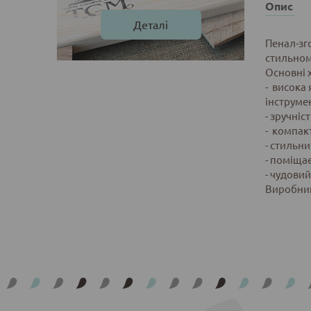
Опис
Деталі
Пенал-зг
стильном
Основні 
- висока 
інструмен
- зручніс
- компак
- стильн
- поміщає
- чудовий
Виробник