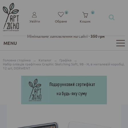
0
0
Увійти
Обране
Кошик
Мінімальне замовлення на сайті -
350 грн
MENU
Головна сторінка
→
Каталог
→
Графіка
→
Набір олівців графітних Graphic Sketching Soft, 9B - H, в металевій коробці,
12 шт, DERWENT