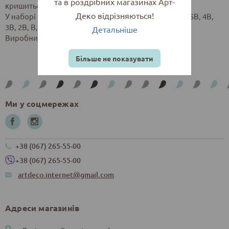
та в роздрібних магазинах Арт-
кришиться.
Деко відрізняються!
У наборі 12 графітних олівців Derwent Graphic : 6B, 5B, 4B,
3B, 2B, B, HB, F, H, 9B, 8B і 7B.
Детальніше
Виробник: Derwent, Англія.
Більше не показувати
Ми у соцмережах
+38 (067) 265-55-00
+38 (067) 265-55-00
artdeco.internet@gmail.com
Адреси магазинів