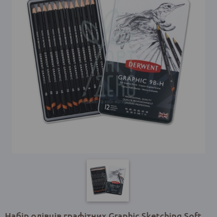
Набір олівців графітних Graphic Sketching Soft,