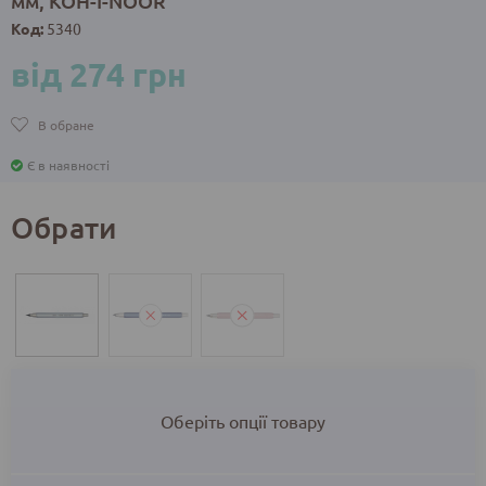
мм, KOH-I-NOOR
Код:
5340
від 274 грн
В обране
Є в наявності
Обрати
Оберіть опції товару