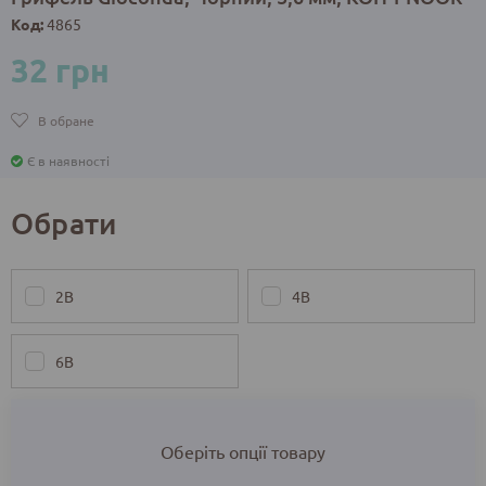
Код:
4865
32 грн
В обране
Є в наявності
Обрати
2В
4B
6В
Оберіть опції товару