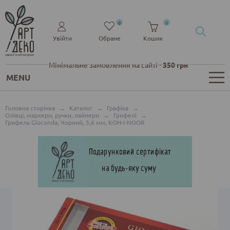
0
0
Увійти
Обране
Кошик
Мінімальне замовлення на сайті -
350 грн
MENU
Головна сторінка
→
Каталог
→
Графіка
→
Олівці, маркери, ручки, лайнери
→
Грифелі
→
Грифель Gioconda, Чорний, 5,6 мм, KOH-I-NOOR