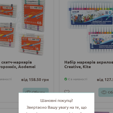
 скетч-маркерів
Набір маркерів акрило
оронніх, Aodemei
Creative, Kite
від 158.50 грн
від 127.
аявності
Є в наявності
Обрати
Об
Шановні покупці!
Звертаємо Вашу увагу на те, що