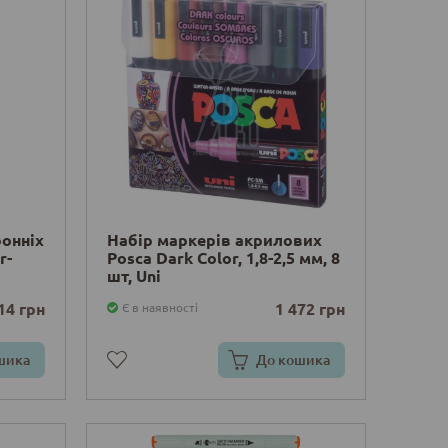
ронніх
Набір маркерів акрилових
r-
Posca Dark Color, 1,8-2,5 мм, 8
шт, Uni
14 грн
1 472 грн
Є в наявності
шика
До кошика