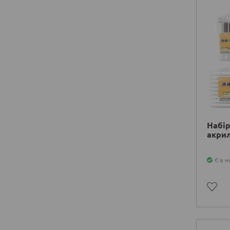
Набір
акри
Є в н