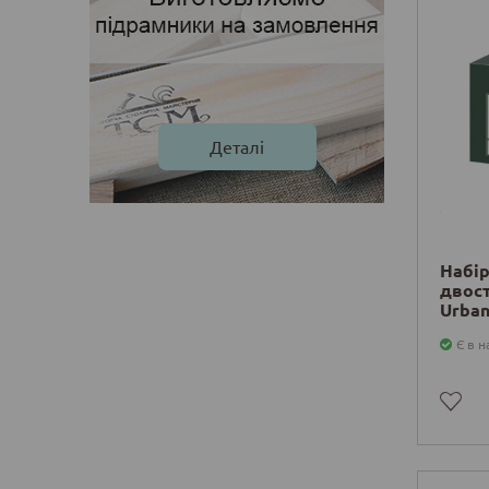
Деталі
Набір
двост
Urban
Caste
Є в н