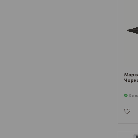
Марке
Чорни
Є в н