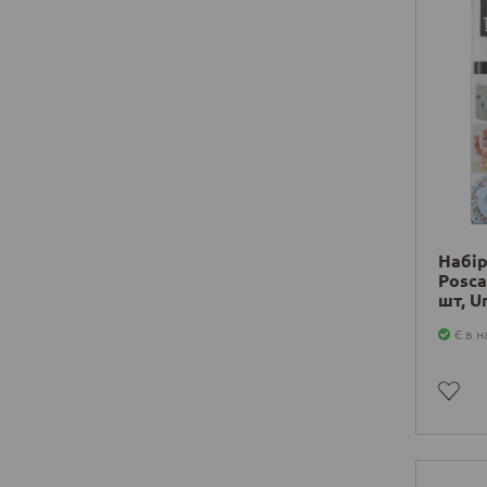
Набір
Posca 
шт, U
Є в н