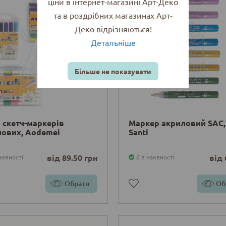
ціни в інтернет-магазині Арт-Деко
та в роздрібних магазинах Арт-
Деко відрізняються!
Детальніше
Більше не показувати
 скетч-маркерів
Маркер акриловий SAC,
лових, Aodemei
Santi
від 89.50 грн
від 
аявності
Є в наявності
Обрати
Об