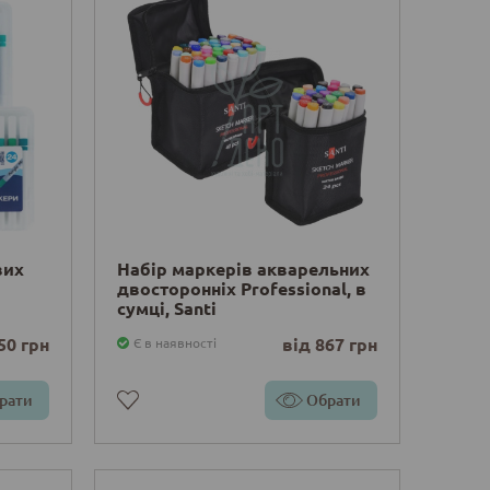
вих
Набір маркерів акварельних
двосторонніх Professional, в
сумці, Santi
50 грн
від 867 грн
Є в наявності
рати
Обрати