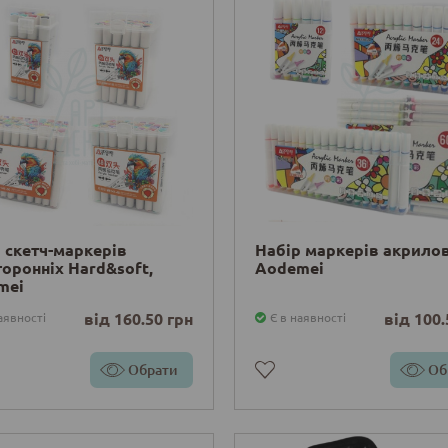
 скетч-маркерів
Набір маркерів акрилов
оронніх Hard&soft,
Aodemei
mei
від 160.50 грн
від 100.
аявності
Є в наявності
Обрати
Об