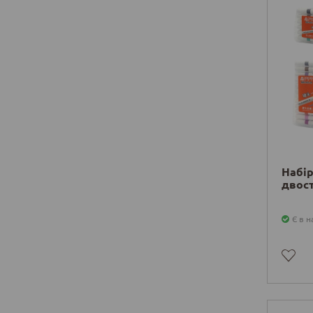
Набір
двост
Є в н