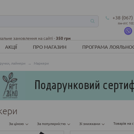
+38 (067)
пн-пт: 10
альне замовлення на сайті -
350 грн
АКЦІЇ
ПРО МАГАЗИН
ПРОГРАМА ЛОЯЛЬНОС
 ручки, лайнери
→
Маркери
кери
Товарів на с
За ціною
За популярністю
Зі знижками