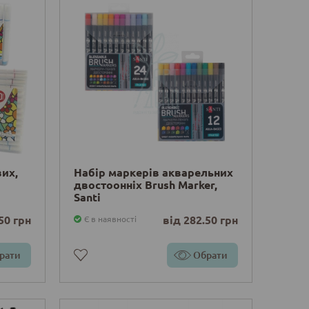
их,
Набір маркерів акварельних
двостоонніх Brush Marker,
Santi
50 грн
від 282.50 грн
Є в наявності
рати
Обрати