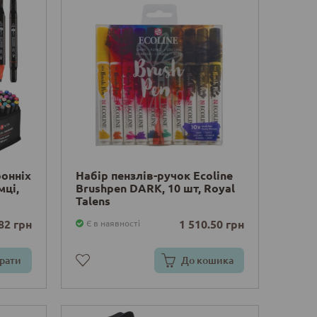
ронніх
Набір пензлів-ручок Ecoline
мці,
Brushpen DARK, 10 шт, Royal
Talens
82 грн
1 510.50 грн
Є в наявності
рати
До кошика