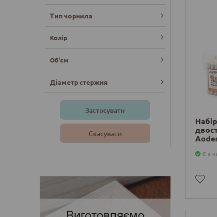
Тип чорнила
Колір
Об'єм
Діаметр стержня
Набір
двост
Деталі
Aode
Є в н