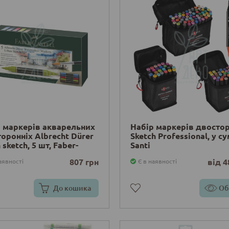
 маркерів акварельних
Набір маркерів двосто
оронніх Albrecht Dürer
Sketch Professional, у су
 sketch, 5 шт, Faber-
Santi
ll
807 грн
від 4
аявності
Є в наявності
До кошика
Об