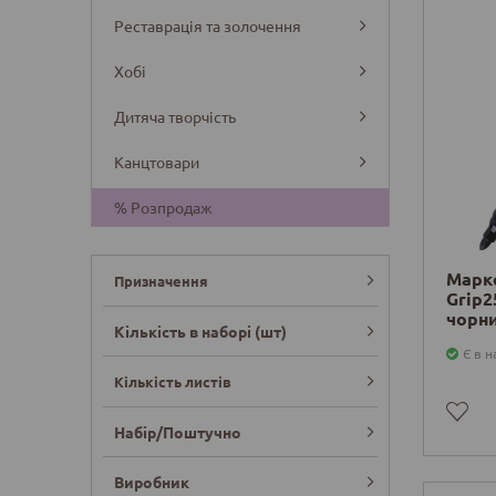
Реставрація та золочення
Хобі
Дитяча творчість
Канцтовари
% Розпродаж
Марк
Призначення
Grip2
чорни
Кількість в наборі (шт)
Є в н
Кількість листів
Набір/Поштучно
Виробник