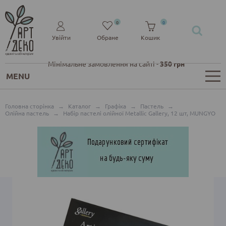
0
0
Увійти
Обране
Кошик
Мінімальне замовлення на сайті -
350 грн
MENU
Головна сторінка
→
Каталог
→
Графіка
→
Пастель
→
Олійна пастель
→
Набір пастелі олійної Metallic Gallery, 12 шт, MUNGYO