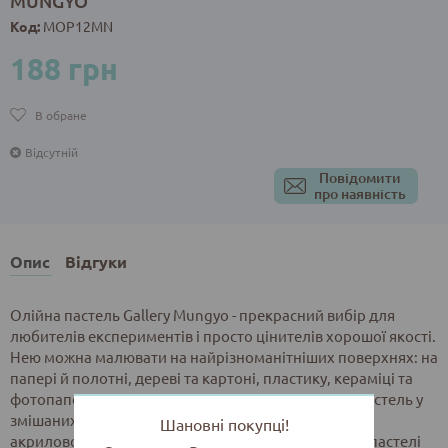
MUNGYO
Код:
MOP12MN
188 грн
В обране
Відсутній
Повідомити
про наявність
Опис
Відгуки
Олійна пастель Gallery Mungyo - прекрасний вибір для
любителів експериментів і просто цінителів хорошої якості.
Нею можна малювати на найрізноманітніших поверхнях: на
папері й полотні, дереві та картоні, пластику, кераміці та
фотопапері. Крім того, Ви можете застосовувати пастель у
змішаних техніках: наприклад, поверх масляного,
Шановні покупці!
акрилового або акварельного живопису. Кольори пастелі