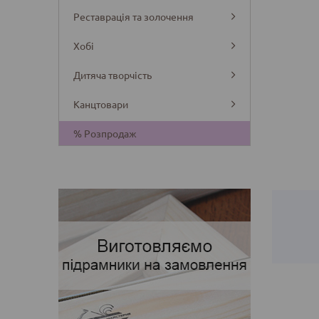
Реставрація та золочення
Хобі
Дитяча творчість
Канцтовари
Деталі
% Розпродаж