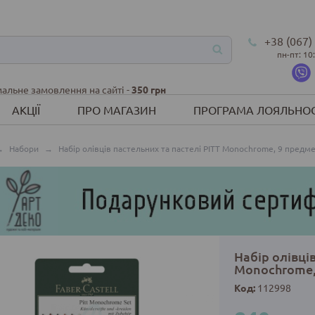
+38 (067)
пн-пт: 10
альне замовлення на сайті -
350 грн
АКЦІЇ
ПРО МАГАЗИН
ПРОГРАМА ЛОЯЛЬНОС
→
Набори
→
Набір олівців пастельних та пастелі PITT Monochromе, 9 предмет
Набір олівців
Monochromе, 
Код:
112998