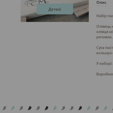
Опис
Деталі
Набір пас
Олівець 
олівця мі
речовин.
Суха паст
кольори с
У наборі:
Виробник