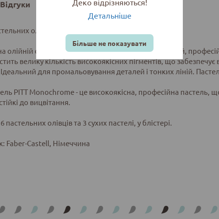
Деко відрізняються!
Відгуки
Детальніше
тельних олівців та пастелі PITT Monochromе, 9 шт
Більше не показувати
на олійній основі PITT Monochrome - це високоякісний, професі
стить велику кількість високоякісних пігментів, що забезпечує 
 Ідеальний для промальовування деталей і тонких ліній. Пастел
ель PITT Monochrome - це високоякісна, професійна пастель, що
тійкі до вицвітання.
 6 пастельних олівців та 3 сухих пастелі, у блістері.
: Faber-Castell, Німеччина