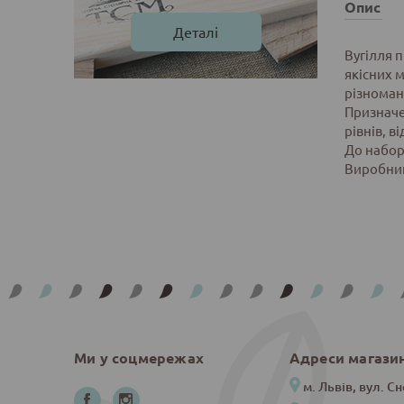
Опис
Деталі
Вугілля 
якісних м
різноман
Призначен
рівнів, в
До набору
Виробник
Ми у соцмережах
Адреси магази
м. Львів, вул. Сн