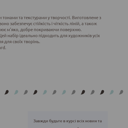
 тонами та текстурами у творчості. Виготовлене з
но забезпечує стійкість і чіткість ліній, а також
малює м'яко, добре покриваючи поверхню.
 Цей набір ідеально підходить для художників усіх
ля для своїх творінь.
ard.
Завжди будьте в курсі всіх новин та