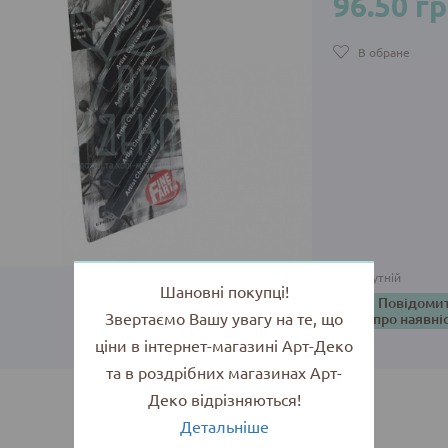
96.50 г
В обране
Відсутній
Шановні покупці!
Повідоми
Звертаємо Вашу увагу на те, що
про наявні
ціни в інтернет-магазині Арт-Деко
та в роздрібних магазинах Арт-
Деко відрізняються!
Детальніше