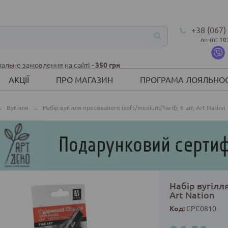
+38 (067)
пн-пт: 10
альне замовлення на сайті -
350 грн
АКЦІЇ
ПРО МАГАЗИН
ПРОГРАМА ЛОЯЛЬНОС
→
Вугілля
→
Набір вугілля пресованого (soft/medium/hard), 6 шт, Art Nation
Набір вугілл
Art Nation
Код:
CPC0810