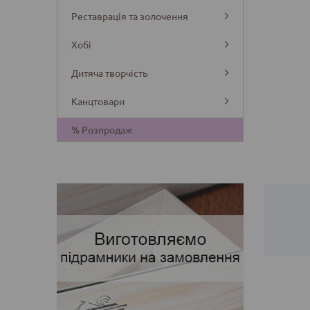
Реставрація та золочення
Хобі
Дитяча творчість
Канцтовари
Деталі
% Розпродаж