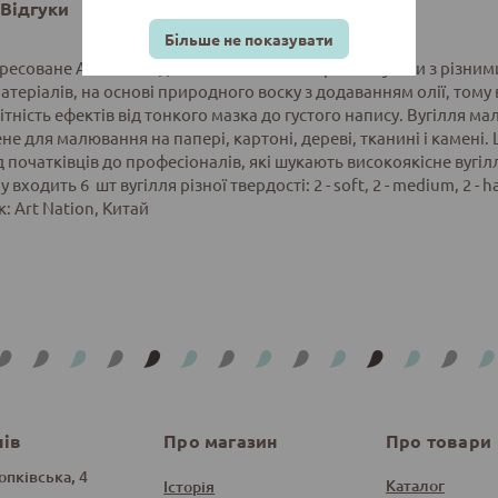
Відгуки
Більше не показувати
пресоване Art Nation дозволить вам експериментувати з різними
атеріалів, на основі природного воску з додаванням олії, тому во
ітність ефектів від тонкого мазка до густого напису. Вугілля 
е для малювання на папері, картоні, дереві, тканині і камені.
ід початківців до професіоналів, які шукають високоякісне вугіл
 входить 6 шт вугілля різної твердості: 2 - soft, 2 - medium, 2 - h
: Art Nation, Китай
нів
Про магазин
Про товари
опківська, 4
Каталог
Історія