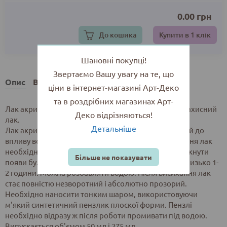
0.00
грн
До кошика
Купити в 1 клік
Шановні покупці!
Звертаємо Вашу увагу на те, що
Опис
Відгуки
ціни в інтернет-магазині Арт-Деко
та в роздрібних магазинах Арт-
Лак акриловий матовий Hobby Line - це фінішний захисний
Деко відрізняються!
лак.
Детальніше
Лак акриловий використовують на висохлій і стійкій до
впливу води поверхні. Перед початком використання лак
необхідно перемішати, але не збовтувати, щоб уникнути
Більше не показувати
появи бульбашок повітря. Час висихання займає близько 1-
2 години. Можна розбавляти водою. Після висихання лак
стає повністю незворотний і абсолютно прозорий.
Необхідно наносити тонким шаром, використовуючи
м'який синтетичний пензлик плоскої форми. Пензлі
необхідно відразу ж після роботи промивати під водою.
Випускається об'ємом 50 мл і 275 мл.