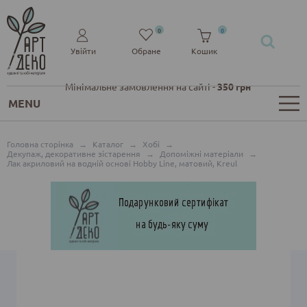
0
0
Увійти
Обране
Кошик
Мінімальне замовлення на сайті -
350 грн
MENU
Головна сторінка
→
Каталог
→
Хобі
→
Декупаж, декоративне зістарення
→
Допоміжні матеріали
→
Лак акриловий на водній основі Hobby Line, матовий, Kreul