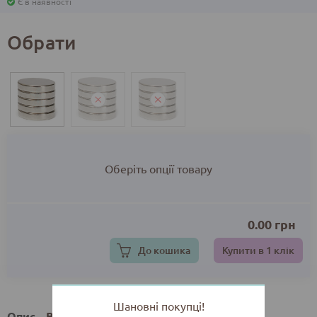
Є в наявності
Обрати
Оберіть опції товару
0.00
грн
До кошика
Купити в 1 клік
Шановні покупці!
Опис
Відгуки