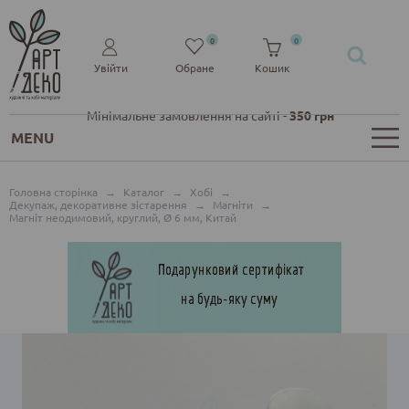
0
0
Увійти
Обране
Кошик
Мінімальне замовлення на сайті -
350 грн
MENU
Головна сторінка
→
Каталог
→
Хобі
→
Декупаж, декоративне зістарення
→
Магніти
→
Магніт неодимовий, круглий, Ø 6 мм, Китай