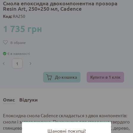
Смола епоксидна двокомпонентна прозора
Resin Art, 250+250 мл, Cadence
Код:
RA250
1 735 грн
В обране
Є в наявності
До кошика
Купити в 1 клік
Опис
Відгуки
Епоксидна смола Cadence складається з двох компонентів:
смоли і затверджувача. Призначена для створення твердого
глянцевого шару на таких поверхнях як: фотографії, дерево,
Шановні покупці!