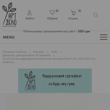
0
0
Увійти
Обране
Кошик
Мінімальне замовлення на сайті -
350 грн
MENU
Головна сторінка
→
Каталог
→
Хобі
→
Декупаж, декоративне зістарення
→
Смола епоксидна двокомпонентна прозора Resin Art, 250+250 мл,
Cadence