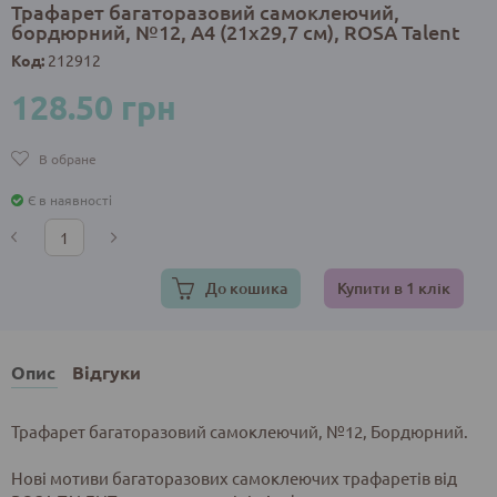
Трафарет багаторазовий самоклеючий,
бордюрний, №12, А4 (21х29,7 см), ROSA Talent
Код:
212912
128.50 грн
В обране
Є в наявності
До кошика
Купити в 1 клік
Опис
Відгуки
Трафарет багаторазовий самоклеючий, №12, Бордюрний.
Нові мотиви багаторазових самоклеючих трафаретів від