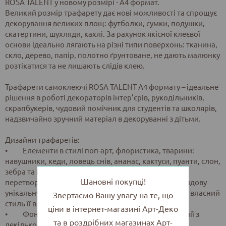
ROSA TALENT у новому розмірі - А4 формат.
Великий розмір трафарету дає нові можливості та спрощує
декорування великих площ: футболки, сумки, подушки,
скатертини, шухляди, кахлі. За рахунок якісної клеєвої
основи ідеально лягають на різні типи поверхонь: тканина,
скло, дерево, папір, полотно ґрунтоване, не дають малюнку
розтікатися та не лишають слідів клею.
Трафарети самоклеючі ROSA TALENT А4 формату – ідеальне
рішення в роботі декораторів інтер’єрів, рукодільників,
скрапбукерів, чудовий помічник для студентів та школярів,
надзвичайно зручний матеріал в декоруванні з дітьми.
Дизайни трафаретів:
• Елементи в стилі поп-арт, флористика, тварини:
навушники, кеди, ловець снів, ананас, кактуси, пуанти, слон,
зебра та ін. Крупний модний елемент на трафареті
Шановні покупці!
перетворить класичну футболку чи еко-сумку у трендову
унікальну річ, яка відображатиме оригінальність та власний
Звертаємо Вашу увагу на те, що
стиль її власника.
ціни в інтернет-магазині Арт-Деко
• Фонові: текстура дерева, квіти, горох в компанії з
та в роздрібних магазинах Арт-
декількома кольорами фарб створять самостійний