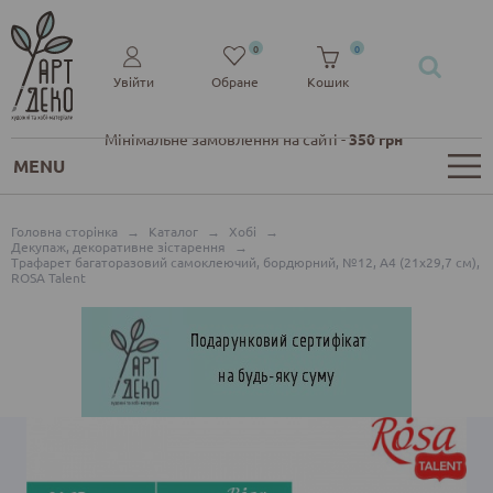
0
0
Увійти
Обране
Кошик
Мінімальне замовлення на сайті -
350 грн
MENU
Головна сторінка
→
Каталог
→
Хобі
→
Декупаж, декоративне зістарення
→
Трафарет багаторазовий самоклеючий, бордюрний, №12, А4 (21х29,7 см),
ROSA Talent