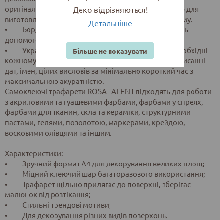
оригінальний фон на виробі або ж стануть основою для
Деко відрізняються!
виготовлення багатошарового панно, скрап альбому.
Детальніше
• Бордюрні: геометрія, флористика, ажур стануть
допомогою в оздобленні кутів та рамок виробу.
• Український, англійський алфавіт та цифри необхідні
Більше не показувати
кожному декоратору, адже вони необхідні при написанні
дат, імен, цілих висловів за мінімально короткий час з
максимальною акуратністю.
Самоклеючі трафарети ROSA TALENT підходять для роботи
з акриловими та гуашевими фарбами, фарбами у спреях,
фарбами для тканин, скла та кераміки, структурними
пастами, гелями, позолотою, маркерами, крейдою,
восковими олівцями та іншим.
Характеристики:
• Зручний формат А4 для декорування великих площ;
• Міцний клеючий шар багаторазового використання;
• Трафарет щільно прилягає до поверхні, зберігає
малюнок від розтікання;
• Стильні трендові мотиви;
• Для декорування різних видів поверхонь.