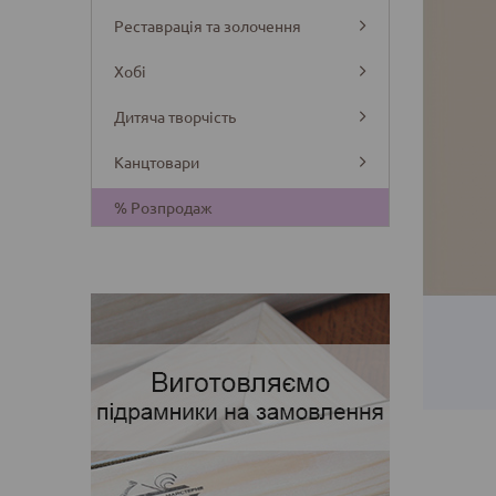
Реставрація та золочення
Хобі
Дитяча творчість
Канцтовари
Деталі
% Розпродаж