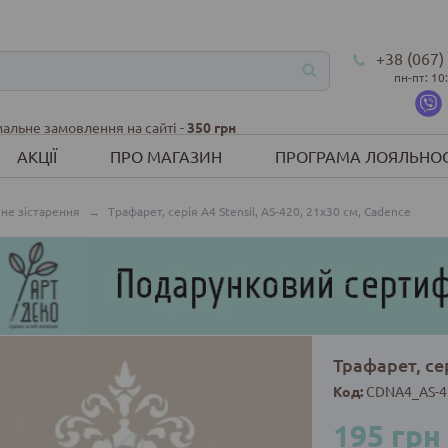
+38 (067)
пн-пт: 10
альне замовлення на сайті -
350 грн
АКЦІЇ
ПРО МАГАЗИН
ПРОГРАМА ЛОЯЛЬНОС
не зістарення
→
Трафарет, серія A4 Stensil, AS-420, 21х30 см, Cadence
Трафарет, сер
Код:
CDNA4_AS-4
195 грн