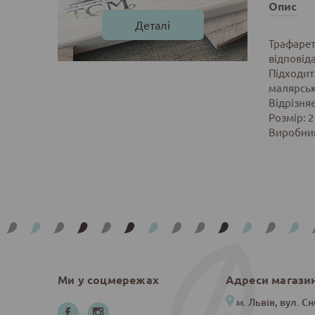
Опис
Деталі
Трафарет 
відповід
Підходит
малярськ
Відрізня
Розмір: 2
Виробник
Ми у соцмережах
Адреси магази
м. Львів, вул. Сн