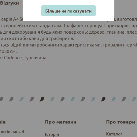
Відгуки
Більше не показувати
серія A4 Stensil, AS-420 - це багаторазовий, прозорий, вигото
ає європейським стандартам. Трафарет спрощує і прискорює пр
ь для декорування будь-яких поверхонь: дерево, тканина, пласт
ий скотч або клей для трафаретів.
ється відмінними робочими характеристиками, тривалим терміно
1х30 см.
: Cadence, Туреччина.
нів
Про магазин
Про товари
опківська, 4
Каталог
Історія