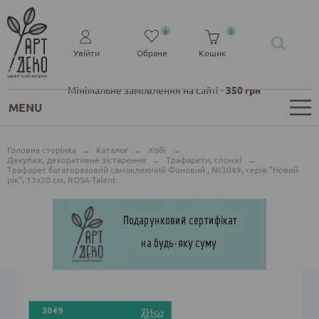
0
0
Увійти
Обране
Кошик
Мінімальне замовлення на сайті -
350 грн
MENU
Головна сторінка
→
Каталог
→
Хобі
→
Декупаж, декоративне зістарення
→
Трафарети, спонжі
→
Трафарет багаторазовий самоклеючий Фоновий , №3049, серія "Новий
рік", 13х20 см, ROSA Talent