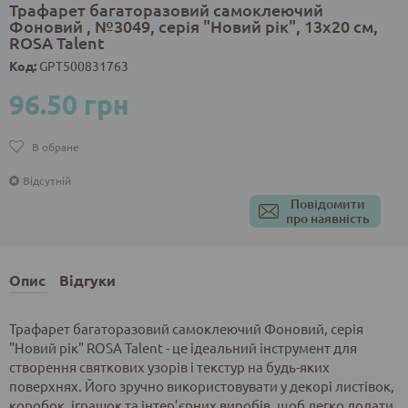
Трафарет багаторазовий самоклеючий
Фоновий , №3049, серія "Новий рік", 13х20 см,
ROSA Talent
Код:
GPT500831763
96.50 грн
В обране
Відсутній
Повідомити
про наявність
Опис
Відгуки
Трафарет багаторазовий самоклеючий Фоновий, серія
"Новий рік" ROSA Talent - це ідеальний інструмент для
створення святкових узорів і текстур на будь-яких
поверхнях. Його зручно використовувати у декорі листівок,
коробок, іграшок та інтер’єрних виробів, щоб легко додати