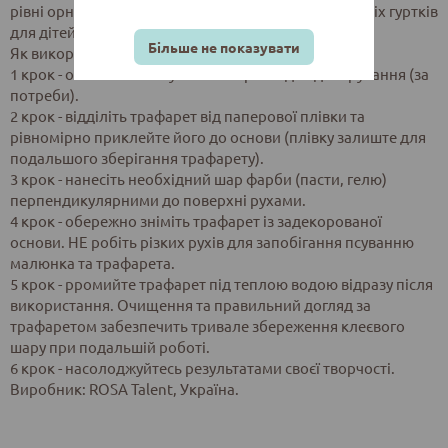
рівні орнаменти без досвіду, творчих студій і освітніх гуртків
для дітей.
Більше не показувати
Як використовувати:
1 крок - очистiть та висушiть поверхню для декорування (за
потреби).
2 крок - вiддiлiть трафарет вiд паперової плiвки та
рiвномiрно приклейте його до основи (плiвку залиште для
подальшого зберiгання трафарету).
3 крок - нанесiть необхiдний шар фарби (пасти, гелю)
перпендикулярними до поверхнi рухами.
4 крок - обережно знiмiть трафарет iз задекорованої
основи. НЕ робiть рiзких рухiв для запобiгання псуванню
малюнка та трафарета.
5 крок - рромийте трафарет пiд теплою водою вiдразу пiсля
використання. Очищення та правильний догляд за
трафаретом забезпечить тривале збереження клеєвого
шару при подальшiй роботi.
6 крок - насолоджуйтесь результатами своєї творчостi.
Виробник: ROSA Talent, Україна.