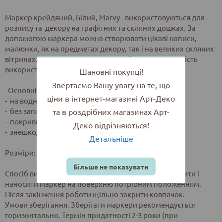
Маркер крейдяний, Білий, Marvy - використовуються для
розпису та декору на графітних та скляних дошках. За
допомогою маркера можна створювати цікаві написи,
малюнки, як на предметах декору, так і на великих скляних
вітринах. Зручність та легкість в роботі дає можливість
використовувати даний маркер будь-кому.
Шановні покупці!
Звертаємо Вашу увагу на те, що
Основні характеристики:
ціни в інтернет-магазині Арт-Деко
- на водній основі;
- без запаху;
та в роздрібних магазинах Арт-
- покривний;
Деко відрізняються!
- знешкоджуються за допомогою води.
Детальніше
Розміри: 1 мм, 3 мм, 6 мм, 16 мм.
Більше не показувати
Спосіб використання. Перед початком добре струсити і
наносити маркер на поверхню потрібним положенням.
Після закінчення роботи щільно закрити ковпачок.
Умови зберігання. Зберігати маркери рекомендується
горизонтально. Термін придатності 2-3 роки (при