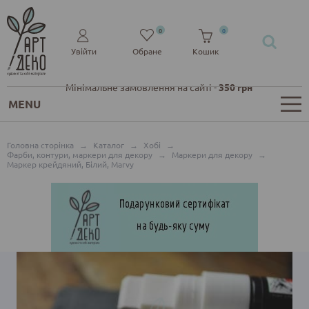
0
0
Увійти
Обране
Кошик
Мінімальне замовлення на сайті -
350 грн
MENU
Головна сторінка
→
Каталог
→
Хобі
→
Фарби, контури, маркери для декору
→
Маркери для декору
→
Маркер крейдяний, Білий, Marvy