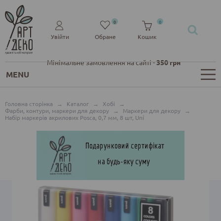
0
0
Увійти
Обране
Кошик
Мінімальне замовлення на сайті -
350 грн
MENU
Головна сторінка
→
Каталог
→
Хобі
→
Фарби, контури, маркери для декору
→
Маркери для декору
→
Набір маркерів акрилових Posca, 0,7 мм, 8 шт, Uni