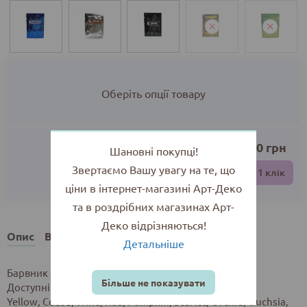
Оберіть опції товару
0.00
грн
Шановні покупці!
Звертаємо Вашу увагу на те, що
До кошика
Купити в 1 клік
ціни в інтернет-магазині Арт-Деко
та в роздрібних магазинах Арт-
Деко відрізняються!
Опис
Відгуки
Детальніше
Барвник аніліновий для писанок.
Більше не показувати
Доступні кольори:
Yellow, Cocoa, Wine, Red, Pumpkin, Scarlet, Orchid, Fuchsia,