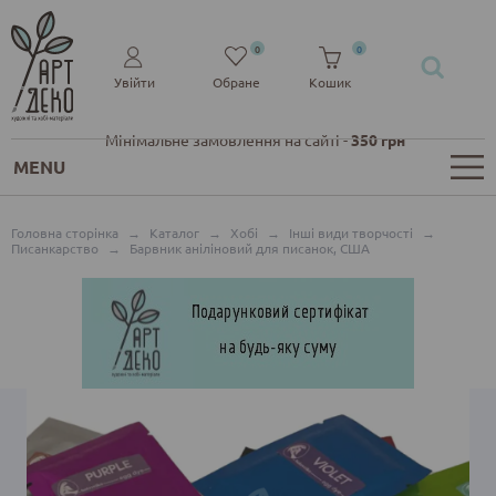
0
0
Увійти
Обране
Кошик
Мінімальне замовлення на сайті -
350 грн
MENU
Головна сторінка
→
Каталог
→
Хобі
→
Інші види творчості
→
Писанкарство
→
Барвник аніліновий для писанок, США