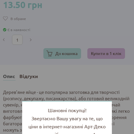
13.50 грн
В обране
Є в наявності
До кошика
Купити в 1 клік
Опис
Відгуки
Дерев’яне яйце - це популярна заготовка для творчості
(розпису, декупажу, писанкарства), або готовий великодній
сувенір, який символізує вічне життя та весну. Зазвичай
Шановні покупці!
виготовлені зі світлих порід дерева (липа, береза), які легко
фарбуються. Такі яйця є чудовим варіантом для створення
Звертаємо Вашу увагу на те, що
багаторазових великодніх прикрас, які не псуються і
ціни в інтернет-магазині Арт-Деко
можуть зберігатися роками.