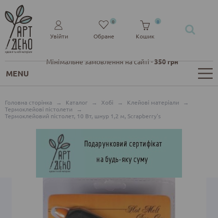
0
0
Увійти
Обране
Кошик
Мінімальне замовлення на сайті -
350 грн
MENU
Головна сторінка
→
Каталог
→
Хобі
→
Клейові матеріали
→
Термоклейові пістолети
→
Термоклейовий пістолет, 10 Вт, шнур 1,2 м, Scrapberry's