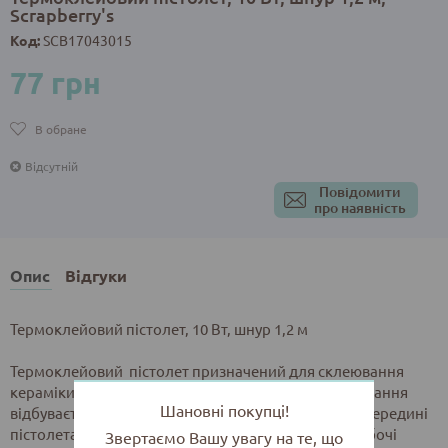
Scrapberry's
Код:
SCB17043015
77 грн
В обране
Відсутній
Повідомити
про наявність
Опис
Відгуки
Термоклейовий пістолет, 10 Вт, шнур 1,2 м
Термоклейовий пістолет призначений для склеювання
кераміки, паперу, картону, дерева і металу. Склеювання
Шановні покупці!
відбувається шляхом розігріву клеєвого стержня усередині
пістолета і нанесенням розплавленого клею на робочі
Звертаємо Вашу увагу на те, що