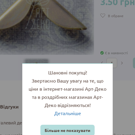
3.50 грн
В обране
Є в наявності
Шановні покупці!
Звертаємо Вашу увагу на те, що
ціни в інтернет-магазині Арт-Деко
та в роздрібних магазинах Арт-
Деко відрізняються!
Відгуки
Детальніше
талевий декоративний, 22х22х5 мм, золото
Більше не показувати