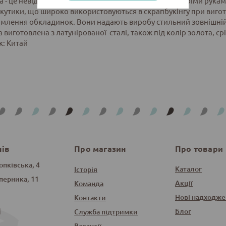
а - це невід'ємний атрибут для виробів зроблених своїми рука
 кутики, що широко використовуються в скрапбукінгу при вигот
млення обкладинок. Вони надають виробу стильний зовнішній
 виготовлена з латунірованої сталі, також під колір золота, ср
: Китай
нів
Про магазин
Про товари
опківська, 4
Каталог
Історія
оперника, 11
Акції
Команда
Нові надходже
Контакти
і
Блог
Служба підтримки
Вакансії