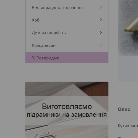
Реставрація та золочення
Хобі
Дитяча творчість
Канцтовари
Деталі
% Розпродаж
Опис
Кутик ме