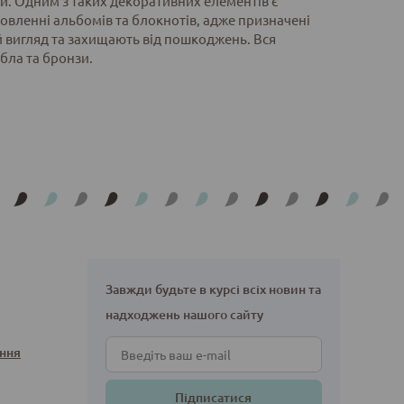
ми. Одним з таких декоративних елементів є
овленні альбомів та блокнотів, адже призначені
 вигляд та захищають від пошкоджень. Вся
ібла та бронзи.
Завжди будьте в курсі всіх новин та
надходжень нашого сайту
ння
Підписатися