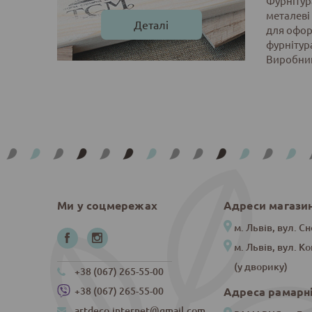
Фурнітур
металеві
Деталі
для офор
фурнітура
Виробник
Ми у соцмережах
Адреси магази
м. Львів, вул. Сн
м. Львів, вул. К
(у дворику)
+38 (067) 265-55-00
Адреса рамарн
+38 (067) 265-55-00
artdeco.internet@gmail.com