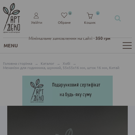
0
0
Увійти
Обране
Кошик
Мінімальне замовлення на сайті -
350 грн
MENU
Головна сторінка
→
Каталог
→
Хобі
→
Механізм для годинника, шумний, 55х55х16 мм, шток 16 мм, Китай