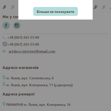
Більше не показувати
Ми у соцмережах
+38 (067) 265-55-00
+38 (067) 265-55-00
artdeco.internet@gmail.com
Адреси магазинів
м. Львів, вул. Снопківська, 4
м. Львів, вул. Коперника, 11 (у дворику)
Адреса рамарні
РАМАРНЯ м. Львів, вул. Коперника, 16