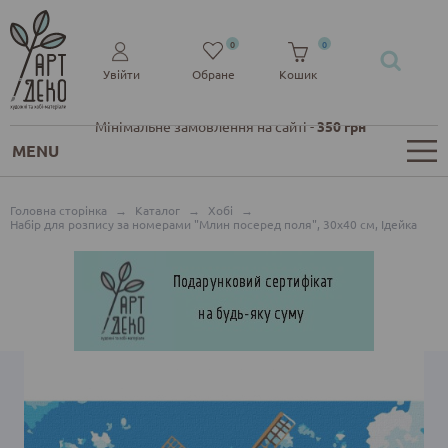
0
0
Увійти
Обране
Кошик
Мінімальне замовлення на сайті -
350 грн
MENU
Головна сторінка
→
Каталог
→
Хобі
→
Набір для розпису за номерами "Млин посеред поля", 30х40 см, Ідейка