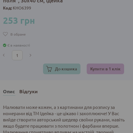
поля", 30х40 см, Ідейка
Код:
KHO6399
253 грн
В обране
Є в наявності
До кошика
Купити в 1 клік
Опис
Відгуки
Малювати може кожен, а з картинами для розпису за
номерами від ТМ Ідейка - це цікаво і захоплююче! У Вас
вийде створити авторський шедевр своїми руками, навіть
якщо будете працювати з полотном і фарбами вперше.
Малювання сприятливо впливає на настрій, творчий