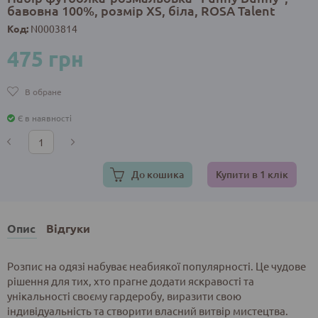
бавовна 100%, розмір XS, біла, ROSA Talent
Код:
N0003814
475 грн
В обране
Є в наявності
До кошика
Купити в 1 клік
Опис
Відгуки
Розпис на одязі набуває неабиякої популярності. Це чудове
рішення для тих, хто прагне додати яскравості та
унікальності своєму гардеробу, виразити свою
індивідуальність та створити власний витвір мистецтва.