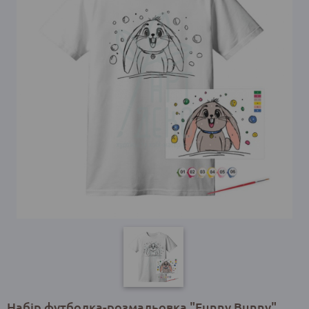
Набір футболка-розмальовка "Funny Вunny",