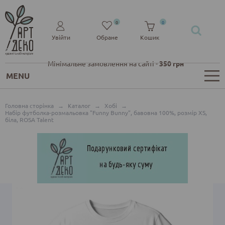
0
0
Увійти
Обране
Кошик
Мінімальне замовлення на сайті -
350 грн
MENU
Головна сторінка
→
Каталог
→
Хобі
→
Набір футболка-розмальовка "Funny Вunny", бавовна 100%, розмір XS,
біла, ROSA Talent