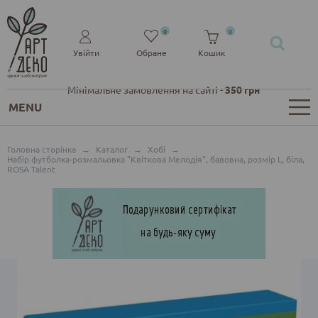
0
0
Увійти
Обране
Кошик
Мінімальне замовлення на сайті -
350 грн
MENU
Головна сторінка
→
Каталог
→
Хобі
→
Набір футболка-розмальовка "Квіткова Мелодія", бавовна, розмір L, біла,
ROSA Talent