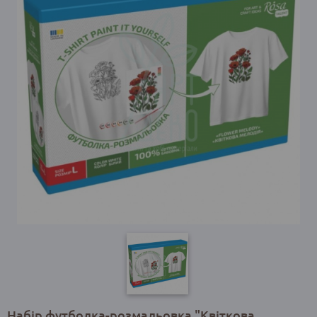
Набір футболка-розмальовка "Квіткова