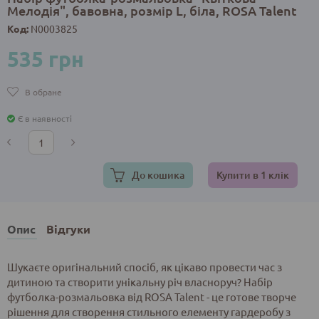
Мелодія", бавовна, розмір L, біла, ROSA Talent
Код:
N0003825
535 грн
В обране
Є в наявності
До кошика
Купити в 1 клік
Опис
Відгуки
Шукаєте оригінальний спосіб, як цікаво провести час з
дитиною та створити унікальну річ власноруч? Набір
футболка-розмальовка від ROSA Talent - це готове творче
рішення для створення стильного елементу гардеробу з