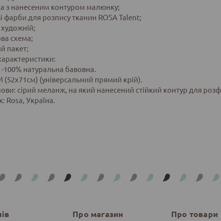
ка з нанесеним контуром малюнку;
ві фарби для розпису тканин ROSA Talent;
 художній;
ова схема;
й пакет;
характеристики:
 -100% натуральна бавовна.
M (52х71см) (універсальний прямий крій).
нови: сірий меланж, на який нанесений стійкий контур для роз
: Rosa, Україна.
нів
Про магазин
Про товари