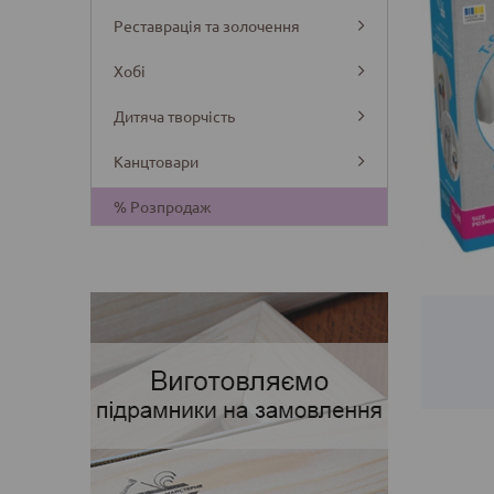
Реставрація та золочення
Хобі
Дитяча творчість
Канцтовари
Деталі
% Розпродаж