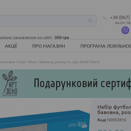
+38 (067)
пн-пт: 10
альне замовлення на сайті -
350 грн
АКЦІЇ
ПРО МАГАЗИН
ПРОГРАМА ЛОЯЛЬНОС
альовка "Music Vibes", бавовна, розмір M, сіра, ROSA Talent
Набір футбол
бавовна, роз
Код:
N0003816