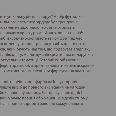
ити унікальну річ власноруч? Набір футболка-
 стильного елементу гардеробу з трендовим
лювання на захоплююче хобі та отримати
о прямого крою у розмірі виготовлена зі100%
рб, високу зносостійкість та комфорт під час
о полегшує процес розпису навіть для тих, хто
в, які міркують над тим, що подарувати підлітку,
ізацію одягу. А для шукачів креативних подарунків -
и актуальній тематиці. Готовий виріб можна
ї фарби праскою), а принт залишатиметься яскравим
ики, креативного мислення та формування власного
ігання перебивання фарби на іншу сторону.
иште виріб до повного висихання на 48 годин.
або бавовняну тканину. Час прасування однієї
ендуємо ручне прання або машинне в делікатному
Після прання вироби з бавовни можуть давати