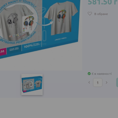
581.50 
В обране
Є в наявності