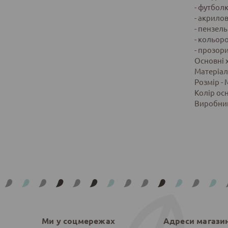
- футбол
- акрило
- пензель
- кольор
- прозори
Основні 
Матеріал
Розмір - 
Колір ос
Виробник
Ми у соцмережах
Адреси магази