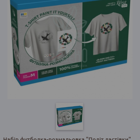
Набір футболка-розмальовка "Політ ластівки",