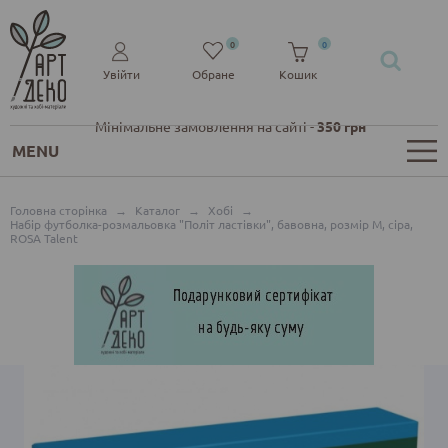
0
0
Увійти
Обране
Кошик
Мінімальне замовлення на сайті -
350 грн
MENU
Головна сторінка
→
Каталог
→
Хобі
→
Набір футболка-розмальовка "Політ ластівки", бавовна, розмір M, сіра,
ROSA Talent