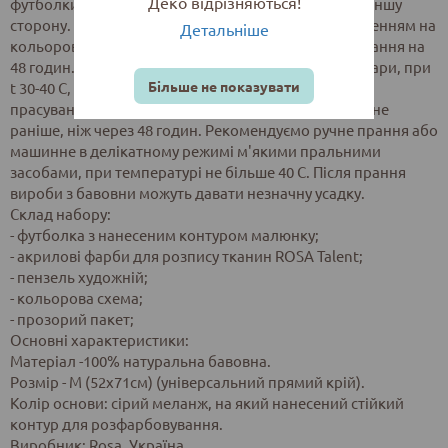
Деко відрізняються!
футболки, для запобігання перебивання фарби на іншу
сторону. Розфарбуйте малюнок керуючись зображенням на
Детальніше
кольоровій схемі. Залиште виріб до повного висихання на
48 годин. Потім зафіксуйте малюнок праскою без пари, при
Більше не показувати
t 30-40 С, через папір або бавовняну тканину. Час
прасування однієї ділянки 5 хв. Прати виріб можна не
раніше, ніж через 48 годин. Рекомендуємо ручне прання або
машинне в делікатному режимі м'якими пральними
засобами, при температурі не більше 40 С. Після прання
вироби з бавовни можуть давати незначну усадку.
Склад набору:
- футболка з нанесеним контуром малюнку;
- акрилові фарби для розпису тканин ROSA Talent;
- пензель художній;
- кольорова схема;
- прозорий пакет;
Основні характеристики:
Матеріал -100% натуральна бавовна.
Розмір - M (52х71см) (універсальний прямий крій).
Колір основи: сірий меланж, на який нанесений стійкий
контур для розфарбовування.
Виробник: Rosa, Україна.