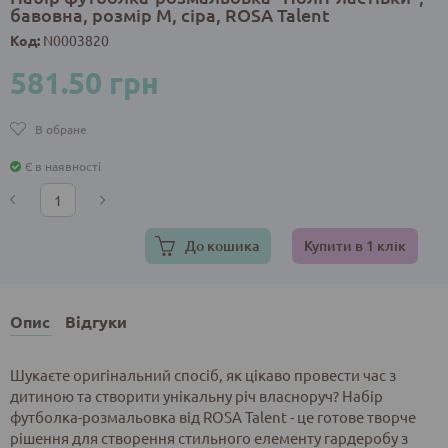
бавовна, розмір M, сіра, ROSA Talent
Код:
N0003820
581.50 грн
В обране
Є в наявності
До кошика
Купити в 1 клік
Опис
Відгуки
Шукаєте оригінальний спосіб, як цікаво провести час з
дитиною та створити унікальну річ власноруч? Набір
футболка-розмальовка від ROSA Talent - це готове творче
рішення для створення стильного елементу гардеробу з