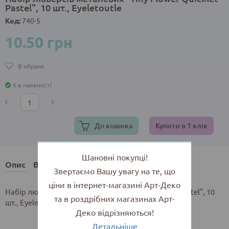
Pastel", 10 шт., Eyeletoutle
Код:
740-5
10.50 грн
В обране
Є в наявності
До кошика
Купити в 1 клік
Шановні покупці!
Опис
Відгуки
Звертаємо Вашу увагу на те, що
ціни в інтернет-магазині Арт-Деко
Набір люверсів металевих "Tiny Flower Quicklet Pastel", 10
та в роздрібних магазинах Арт-
шт., Eyeletoutle
Деко відрізняються!
Детальніше