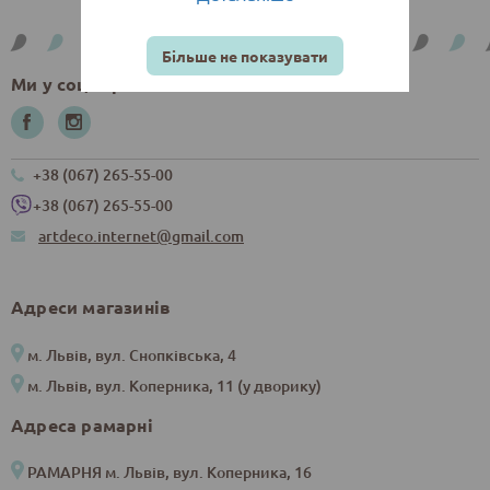
Більше не показувати
Ми у соцмережах
+38 (067) 265-55-00
+38 (067) 265-55-00
artdeco.internet@gmail.com
Адреси магазинів
м. Львів, вул. Снопківська, 4
м. Львів, вул. Коперника, 11 (у дворику)
Адреса рамарні
РАМАРНЯ м. Львів, вул. Коперника, 16