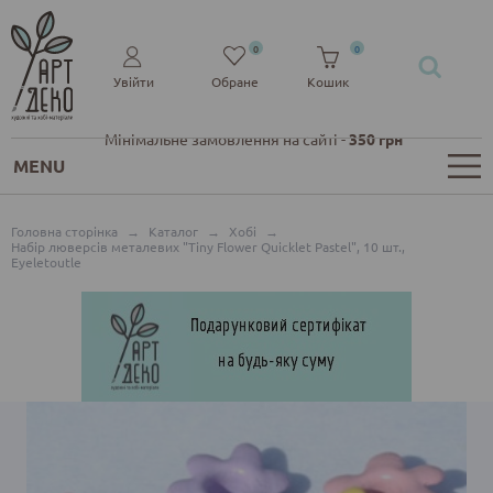
0
0
Увійти
Обране
Кошик
Мінімальне замовлення на сайті -
350 грн
MENU
Головна сторінка
→
Каталог
→
Хобі
→
Набір люверсів металевих "Tiny Flower Quicklet Pastel", 10 шт.,
Eyeletoutle